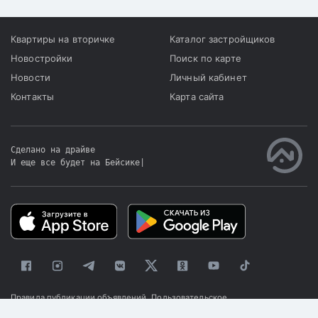
строительства
социальных объектов,
плотной застройки,
Квартиры на вторичке
Каталог застройщиков
водоснабжения,
Новостройки
Поиск по карте
дорожного
Новости
Личный кабинет
строительства, ливневой
Контакты
Карта сайта
канализации, запуска
общественного
Сделано на драйве
И еще все будет на Бейсике
|
Правила публикации объявлений
Пользовательское
соглашение
Политика конфиденциальности