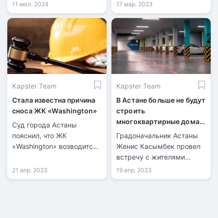
квартал», который стоял
комплекса с
11 июл. 2024
17 мар. 2023
незавершенным с 2015
разрешением на
года. Частный
привлечение денег
застройщик начал
дольщиков.
привлекать средства
дольщиков ещё в 2014
году, но не смог
завершить проект в срок.
Kapster Team
Kapster Team
Стала известна причина
В Астане больше не будут
сноса ЖК «Washington»
строить
многоквартирные дома
Суд города Астаны
без обустроенных
пояснил, что ЖК
Градоначальник Астаны
паркингов
«Washington» возводится
Женис Касымбек провел
на спорном участке,
встречу с жителями
поэтому не будет
района Есиль, на которой
21 апр. 2023
19 апр. 2023
достроен.
обсуждались вопросы
модернизации жилых
комплексов, завершения
долгостроев,