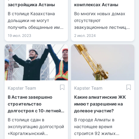
застройщика Астаны
комплексах Астаны
В столице Казахстана
Во многих новых домах
дольщики не могут
отсутствуют
получить обещанные им
эвакуационные лестницы,
квартиры. Речь идет о ЖК
а системы пожарного
19 июл. 2023
2 июл. 2024
R-Club, который
оповещения неисправны.
расположился по
Инспекторы ДЧС
проспекту Мангилик Ел.
предупреждают, что эти
недостатки могут
привести к трагическим
последствиям в случае
пожара.
Kapster Team
Kapster Team
В Астане завершено
Какие алматинские ЖК
строительство
имеют разрешение на
долгостроя с 10-летней
долевое участие?
историей
В столице сдан в
В городе Алматы в
эксплуатацию долгострой
настоящее время
«Коргалжынский
строится 92 жилых