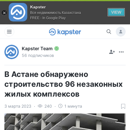
Kapster
VIEW
Вся недвижимость Казахстана
FREE - In Google Play
Kapster Team
56 подписчиков
В Астане обнаружено
строительство 96 незаконных
жилых комплексов
3 марта 2023
240
1 минута