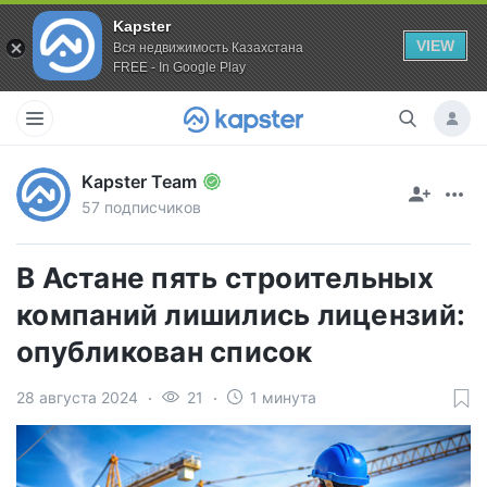
Kapster
VIEW
Вся недвижимость Казахстана
FREE - In Google Play
Kapster Team
57 подписчиков
В Астане пять строительных
компаний лишились лицензий:
опубликован список
28 августа 2024
21
1 минута