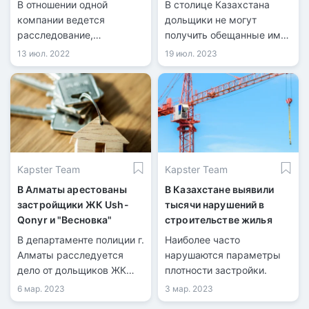
В отношении одной
В столице Казахстана
компании ведется
дольщики не могут
расследование,
получить обещанные им
остальные 14 были
квартиры. Речь идет о ЖК
13 июл. 2022
19 июл. 2023
привлечены к
R-Club, который
административной
расположился по
ответственности,
проспекту Мангилик Ел.
передает ИА
«NewTimes.kz».
Kapster Team
Kapster Team
В Алматы арестованы
В Казахстане выявили
застройщики ЖК Ush-
тысячи нарушений в
Qonyr и "Весновка"
строительстве жилья
В департаменте полиции г.
Наиболее часто
Алматы расследуется
нарушаются параметры
дело от дольщиков ЖК
плотности застройки.
Ush-Qonyr и "Весновка" по
6 мар. 2023
3 мар. 2023
статье 190 части 4 пункта