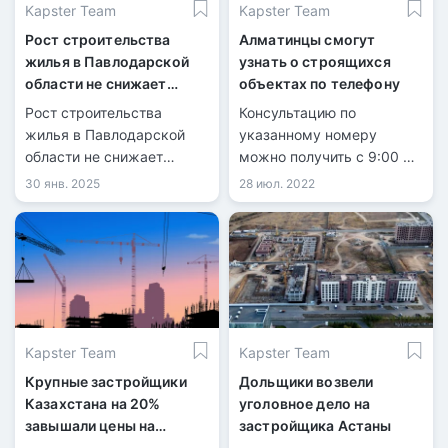
Kapster Team
Kapster Team
Рост строительства
Алматинцы смогут
жилья в Павлодарской
узнать о строящихся
области не снижает
объектах по телефону
очередь на квартиры
Рост строительства
Консультацию по
жилья в Павлодарской
указанному номеру
области не снижает
можно получить с 9:00 до
очередь на квартиры
18:00 с понедельника по
30 янв. 2025
28 июл. 2022
пятницу.
Kapster Team
Kapster Team
Крупные застройщики
Дольщики возвели
Казахстана на 20%
уголовное дело на
завышали цены на
застройщика Астаны
квартиры