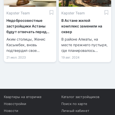
Kapster Team
Kapster Team
Недобросовестные
В Астане жилой
застройщики Астаны
комплекс заменили на
будут отвечать перед
сквер
судом
Аким столицы, Женис
В районе Алматы, на
Касымбек, вновь
месте прежнего пустыря,
подтвердил свое
где планировалось
обязательство по
строительство жилого
21 июл. 2023
19 авг. 2024
контролю за ходом
комплекса, появился
строительства
новый сквер, сообщает
проблематичных зданий в
официальный сайт
городе.
акимата Астаны.
Квартиры на вторичке
Каталог застройщиков
Новостройки
Поиск по карте
Новости
Личный кабинет