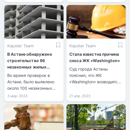
R-Club, который
расположился по
проспекту Мангилик Ел.
Kapster Team
Kapster Team
В Астане обнаружено
Стала известна причина
строительство 96
сноса ЖК «Washington»
незаконных жилых
Суд города Астаны
комплексов
Во время проверок в
пояснил, что ЖК
Астане, было выявлено
«Washington» возводится
около 100 незаконных
на спорном участке,
ЖК. В ходе строительства
поэтому не будет
3 мар. 2023
21 апр. 2023
проверка не обнаружила
достроен.
разрешительных
документов.