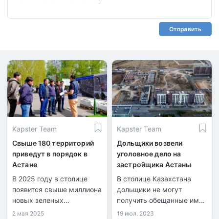
Отправить
Kapster Team
Kapster Team
Свыше 180 территорий
Дольщики возвели
приведут в порядок в
уголовное дело на
Астане
застройщика Астаны
В 2025 году в столице
В столице Казахстана
появится свыше миллиона
дольщики не могут
новых зеленых
получить обещанные им
насаждений.
квартиры. Речь идет о ЖК
2 мая 2025
19 июл. 2023