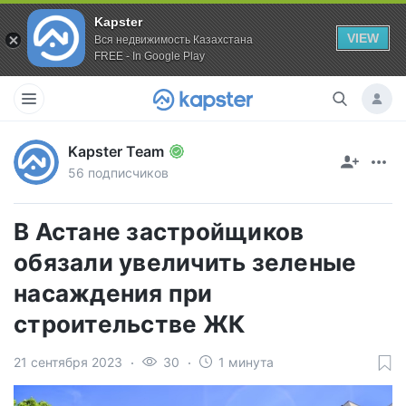
Kapster
VIEW
Вся недвижимость Казахстана
FREE - In Google Play
Kapster Team
56 подписчиков
В Астане застройщиков
обязали увеличить зеленые
насаждения при
строительстве ЖК
21 сентября 2023
30
1 минута