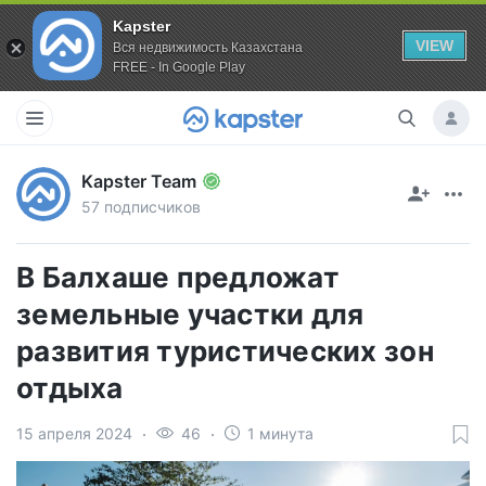
Kapster
VIEW
Вся недвижимость Казахстана
FREE - In Google Play
Kapster Team
57 подписчиков
В Балхаше предложат
земельные участки для
развития туристических зон
отдыха
15 апреля 2024
46
1 минута