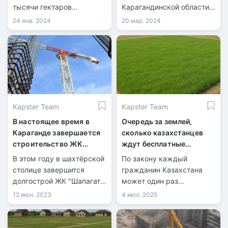
земель
тысячи гектаров
Карагандинской области
сельскохозяйственных
продолжают
24 янв. 2024
20 мар. 2024
земель. Эту информацию
увеличиваться.
представил Нурлан
Ламбеков, руководитель
управления земельных
отношений, перед акимом
региона Ермаганбетом
Булекпаевым.
Kapster Team
Kapster Team
В настоящее время в
Очередь за землей,
Караганде завершается
сколько казахстанцев
строительство ЖК
ждут бесплатные
"Шапагат"
участки под ИЖС
В этом году в шахтёрской
По закону каждый
столице завершится
гражданин Казахстана
долгострой ЖК "Шапагат",
может один раз
и в эксплуатацию будут
бесплатно получить
12 июн. 2023
4 июл. 2025
сданы третья и четвёртая
участок в 10 соток под
блок-секции, каждая из
строительство.
которых состоит из 10