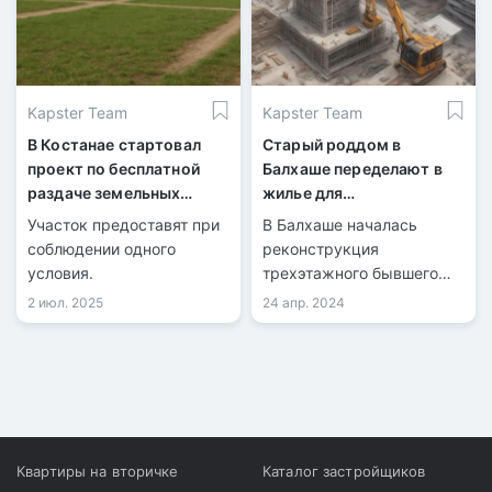
этажей.
Kapster Team
Kapster Team
В Костанае стартовал
Старый роддом в
проект по бесплатной
Балхаше переделают в
раздаче земельных
жилье для
участков
медработников
Участок предоставят при
В Балхаше началась
соблюдении одного
реконструкция
условия.
трехэтажного бывшего
роддома для
2 июл. 2025
24 апр. 2024
переоборудования в
служебное жилье для
молодых медиков.
Квартиры на вторичке
Каталог застройщиков