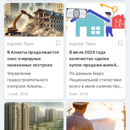
Сингапуром Центральной
Азии.
Kapster Team
Kapster Team
В Алматы продолжается
В июле 2024 года
снос очередных
количество сделок
незаконных построек
купли-продажи жилой
недвижимости
Управление
По данным Бюро
увеличилось на 21,7%
градостроительного
Национальной статистики
контроля Алматы
всего в июле количество
продолжает снос
зарегистрированных
1 нояб. 2024
9 авг. 2024
незаконных построек,
сделок купли-продажи
возведённых с
жилья составило 40 099,
нарушениями. Очередная
из них 9 126 по
проверка выявила
индивидуальным домам и
нарушения в
30 973 по квартирам в