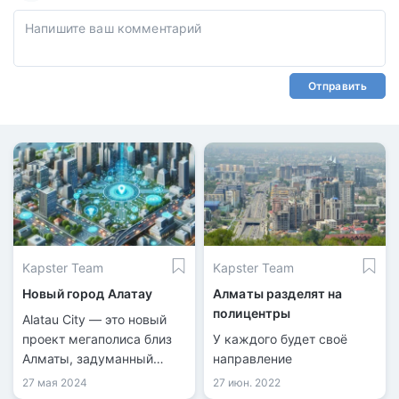
Отправить
Kapster Team
Kapster Team
Новый город Алатау
Алматы разделят на
полицентры
Alatau City — это новый
проект мегаполиса близ
У каждого будет своё
Алматы, задуманный
направление
стать международным
27 мая 2024
27 июн. 2022
бизнес-хабом и