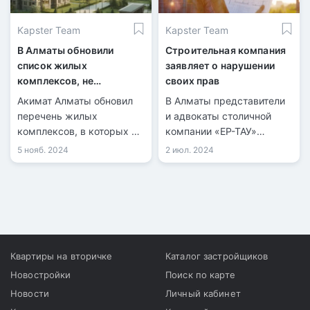
строительстве объектов.
многоквартирных домах.
Kapster Team
Kapster Team
В Алматы обновили
Строительная компания
список жилых
заявляет о нарушении
комплексов, не
своих прав
рекомендованных для
Акимат Алматы обновил
В Алматы представители
покупки недвижимости
перечень жилых
и адвокаты столичной
комплексов, в которых не
компании «ЕР-ТАУ»
рекомендуется
провели пресс-
5 нояб. 2024
2 июл. 2024
приобретать . На данный
конференцию, на которой
момент в списке числятся
сообщили о попытке
36 объектов.
рейдерского захвата.
Квартиры на вторичке
Каталог застройщиков
Новостройки
Поиск по карте
Новости
Личный кабинет