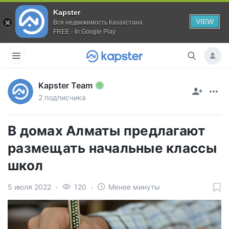
Kapster
VIEW
Вся недвижимость Казахстана
FREE - In Google Play
Kapster Team
2 подписчика
В домах Алматы предлагают
размещать начальные классы
школ
5 июля 2022
120
Менее минуты