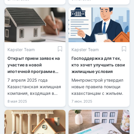
Казахстане.
Kapster Team
Kapster Team
Открыт прием заявок на
Господдержка для тех,
участие в новой
кто хочет улучшить свои
ипотечной программе
жилищные условия
«Орда Аймақ»
7 апреля 2025 года
Минпромстрой утвердил
Казахстанская жилищная
новые правила помощи
компания, входящая в
казахстанцам с жильем.
состав холдинга
8 мая 2025
7 июн. 2025
«Байтерек», объявила о
запуске новой ипотечной
программы под
названием «Орда Аймақ».