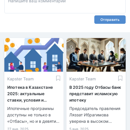
Отправить
Kapster Team
Kapster Team
Ипотека в Казахстане
В 2025 году Отбасы банк
2025: актуальные
представит исламскую
ставки, условия и
ипотеку
топовые программы для
Ипотечные программы
Председатель правления
покупки жилья
доступны не только в
Ляззат Ибрагимова
«Отбасы», но и в девяти
уверена в высоком
других банках.
спросе на этот продукт в
27 янв. 2025
5 янв. 2025