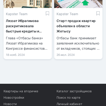
Kapster Team
Kapster Team
Ляззат Ибрагимова
Старт продаж квартир
раскритиковала
объявлен в области
быстрые кредиты и
Жетысу
рассказала о
Глава «Отбасы банка»
Отбасы банк принимает
долгосрочных рисках
Ляззат Ибрагимова на
заявления исключительно
ипотеки
Конгрессе финансистов
от вкладчиков, стоящих в
Казахстана отметила, что
очереди на социальное
18 нояб. 2024
26 июл. 2024
стремительное
жилье.
оформление
потребительских
кредитов препятствует
накоплению
казахстанцами средств
на жилье.
Квартиры на вторичке
Каталог застройщиков
Новостройки
Поиск по карте
Новости
Личный кабинет