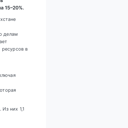
ть
на 15–20%.
хстане
о делам
ает
 ресурсов в
включая
которая
Из них 1,1