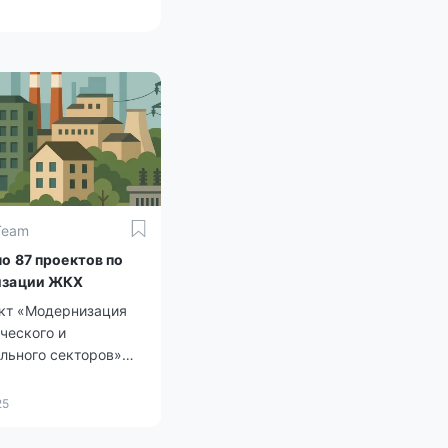
Team
о 87 проектов по
изации ЖКХ
кт «Модернизация
ческого и
льного секторов»
атривает
ное обновление
25
руктуры. Из 203
вленных инициатив