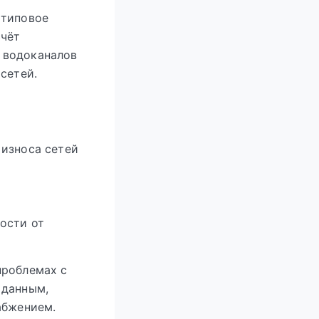
 типовое
счёт
 водоканалов
сетей.
износа сетей
ости от
проблемах с
 данным,
абжением.