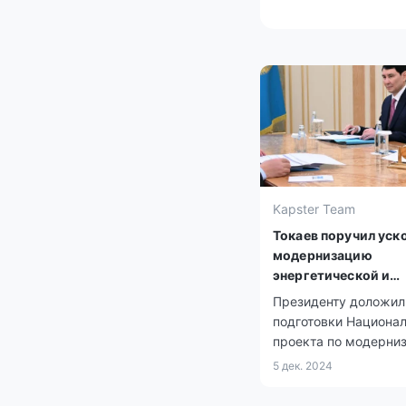
Kapster Team
Токаев поручил уск
модернизацию
энергетической и
коммунальной
Президенту доложил
инфраструктуры
подготовки Национа
проекта по модерни
инфраструктуры
5 дек. 2024