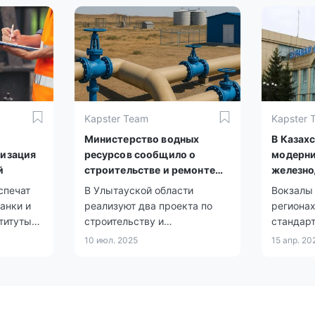
87 полу
заключе
на дораб
рассмат
отклонен
Kapster Team
Kapster 
Министерство водных
В Казах
изация
ресурсов сообщило о
модерни
й
строительстве и ремонте
железно
групповых водоводов
спечат
В Улытауской области
Вокзалы 
анки и
реализуют два проекта по
региона
титуты
строительству и
стандар
модернизации групповых
10 июл. 2025
15 апр. 20
водопроводов для
обеспечения Жезказгана и
соседних населенных
пунктов питьевой водой,
сообщили в Минводхозе.