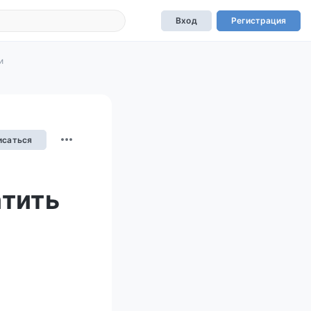
Вход
Регистрация
и
исаться
атить