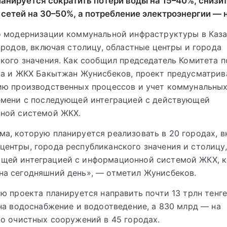
анируется сократить потери воды на 15–40%, снизи
сетей на 30–50%, а потребление электроэнергии — 
о модернизации коммунальной инфраструктуры в Каза
ородов, включая столицу, областные центры и города
кого значения. Как сообщил председатель Комитета п
ва и ЖКХ Бакытжан Жунисбеков, проект предусматрив
ю производственных процессов и учет коммунальных
емени с последующей интеграцией с действующей
ной системой ЖКХ.
ма, которую планируется реализовать в 20 городах, 
центры, города республиканского значения и столицу,
ющей интеграцией с информационной системой ЖКХ, 
на сегодняшний день», — отметил Жунисбеков.
ю проекта планируется направить почти 13 трлн тенге. 
на водоснабжение и водоотведение, а 830 млрд — на
о очистных сооружений в 45 городах.