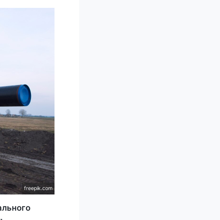
freepik.com
ального