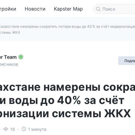
тройки
Новости
Kapster Map
Казахстане намерены сократить потери воды до 40% за счёт модернизаци
стемы ЖКХ
er Team
Подп
писчиков
ахстане намерены сокр
и воды до 40% за счёт
рнизации системы ЖКХ
16
1 минута