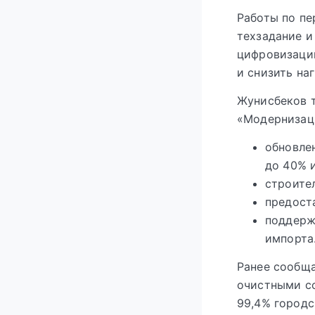
Работы по пе
техзадание и
цифровизаци
и снизить на
Жунисбеков 
«Модернизаци
обновле
до 40% 
строите
предост
поддерж
импорта
Ранее сообща
очистными со
99,4% городс