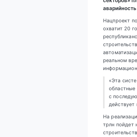
секторов» пл
аварийность 
Нацпроект п
охватит 20 г
республиканс
строительст
автоматизаци
реальном вр
информацион
«Эта систе
областные 
с последу
действует 
На реализаци
трлн пойдет 
строительств