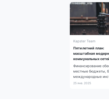
Kapster Team
Пятилетний план:
масштабная модерн
коммунальных сете
Финансирование обе
местные бюджеты, б
международные инс
развития.
25 янв. 2025