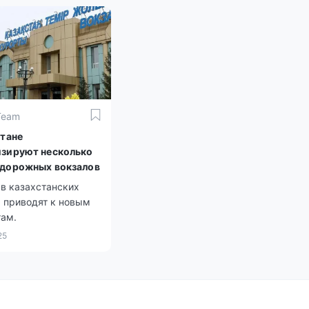
чили положительные
ния, 90 отправлены
отку, 44 всё ещё
риваются, часть
а или отозвана.
Team
стане
зируют несколько
дорожных вокзалов
в казахстанских
х приводят к новым
там.
25