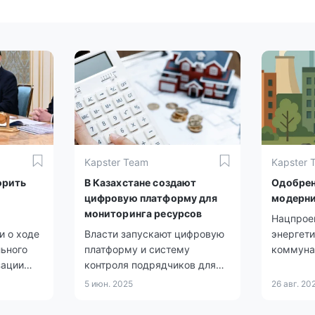
Kapster Team
Kapster 
орить
В Казахстане создают
Одобрен
цифровую платформу для
модерн
мониторинга ресурсов
Нацпрое
и о ходе
Власти запускают цифровую
энергети
льного
платформу и систему
коммуна
зации
контроля подрядчиков для
предусм
повышения прозрачности в
масштаб
5 июн. 2025
26 авг. 20
сфере ЖКХ.
инфраст
предста