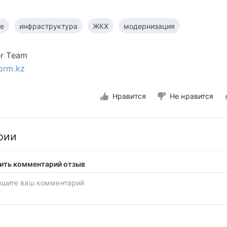
е
инфраструктура
ЖКХ
модернизация
er Team
form.kz
Нравится
Не нравится
рии
ить комментарий отзыв