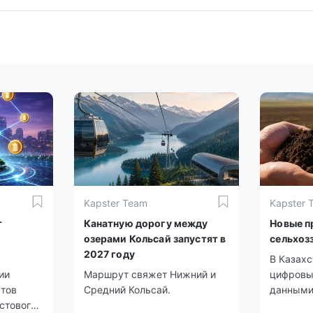
Kapster Team
Kapster 
т
Канатную дорогу между
Новые п
озерами Кольсай запустят в
сельхоз
2027 году
В Казахс
ии
Маршрут свяжет Нижний и
цифровы
тов
Средний Кольсай.
данными
стового