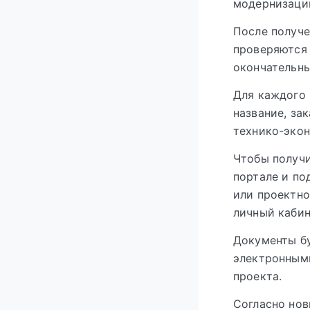
модернизации
После получ
проверяются 
окончательны
Для каждого 
название, за
технико-эко
Чтобы получи
портале и по
или проектно
личный кабин
Документы бу
электронным
проекта.
Согласно нов