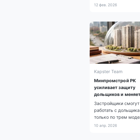
режима.
12 фев. 2026
Kapster Team
Минпромстрой РК
усиливает защиту
дольщиков и меняе
правила рынка жил
Застройщики смогут
работать с дольщик
только по трем моде
10 апр. 2026