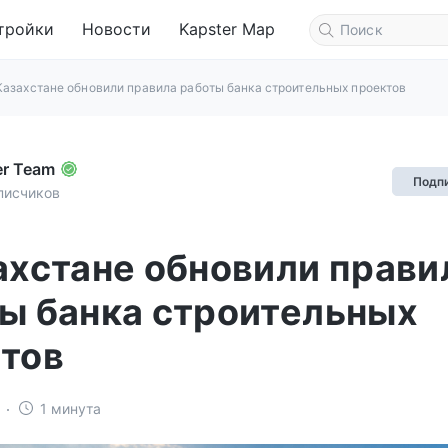
тройки
Новости
Kapster Map
Казахстане обновили правила работы банка строительных проектов
er Team
Подп
писчиков
ахстане обновили прави
ы банка строительных
тов
1 минута