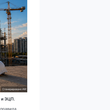
Сгенерировано ИИ
 и ЭЦП.
 правила