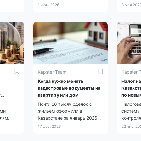
1 июн. 2026
8 мая 202
Kapster Team
Kapster 
Когда нужно менять
Налог н
кадастровые документы на
Казахст
т
квартиру или дом
по новы
ья
Почти 28 тысяч сделок с
Налогов
ами
жильём оформили в
систему
лям.
Казахстане за январь 2026
контроля
года.
17 фев. 2026
22 янв. 20