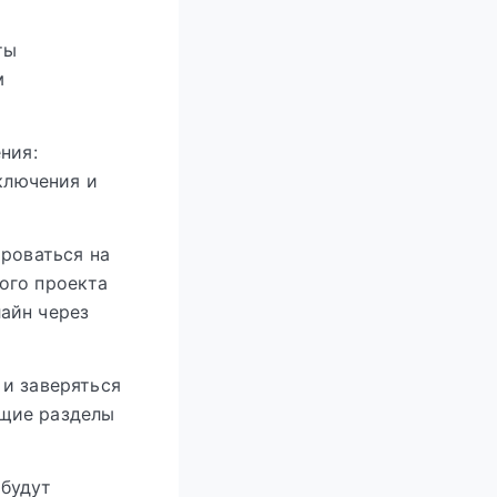
ты
м
ния:
аключения и
ироваться на
ого проекта
айн через
 и заверяться
ющие разделы
 будут