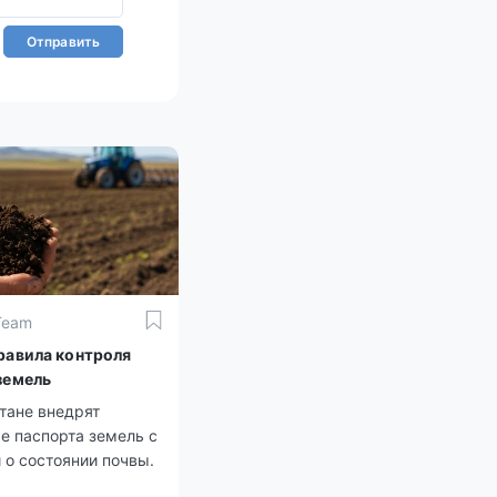
Отправить
Team
равила контроля
земель
тане внедрят
е паспорта земель с
 о состоянии почвы.