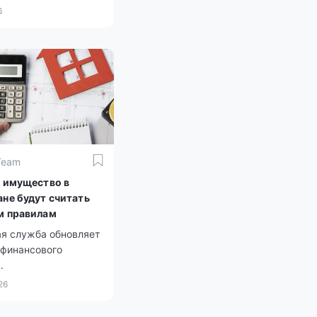
6
Team
а имущество в
ане будут считать
м правилам
ая служба обновляет
 финансового
.
26