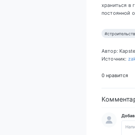
храниться в 
постоянной о
#cтроительст
Автор: Kapst
Источник:
za
0 нравится
Коммента
Добав