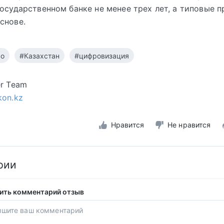
государственном банке не менее трех лет, а типовые п
снове.
во
#Казахстан
#цифровизация
er Team
kon.kz
Нравится
Не нравится
рии
ить комментарий отзыв