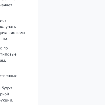
начнет
тись
получать
дача системы
ным.
о по
 типовые
ам.
рственных
й
 будут.
ерной
рукции,