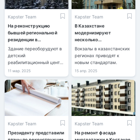
Kapster Team
Kapster Team
На реконструкцию
В Казахстане
бывшей региональной
модернизируют
резиденции в
несколько
Костанайской области
железнодорожных
Здание переоборудуют в
Вокзалы в казахстанских
выделят 123 млн тенге
вокзалов
детский
регионах приводят к
реабилитационный центр,
новым стандартам.
а реконструкцию
11 мар. 2025
15 апр. 2025
планируют завершить за
три месяца.
Kapster Team
Kapster Team
Президенту представили
На ремонт фасада
планы по реконструкции
многоэтажки в Костанае