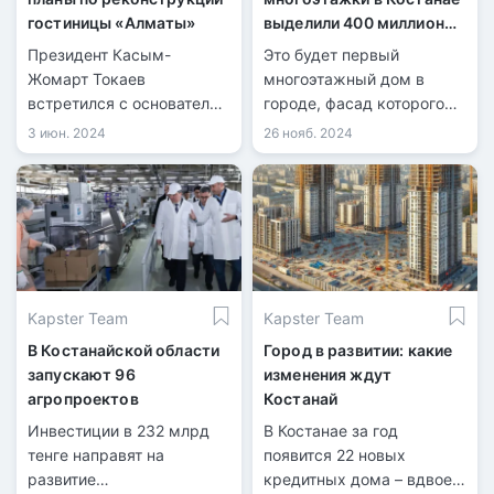
гостиницы «Алматы»
выделили 400 миллионов
тенге
Президент Касым-
Это будет первый
Жомарт Токаев
многоэтажный дом в
встретился с основателем
городе, фасад которого
Orbis Kazakhstan
соответствует дизайн-
3 июн. 2024
26 нояб. 2024
Фаррухом Махмудовым.
код.
Kapster Team
Kapster Team
В Костанайской области
Город в развитии: какие
запускают 96
изменения ждут
агропроектов
Костанай
Инвестиции в 232 млрд
В Костанае за год
тенге направят на
появится 22 новых
развитие
кредитных дома – вдвое