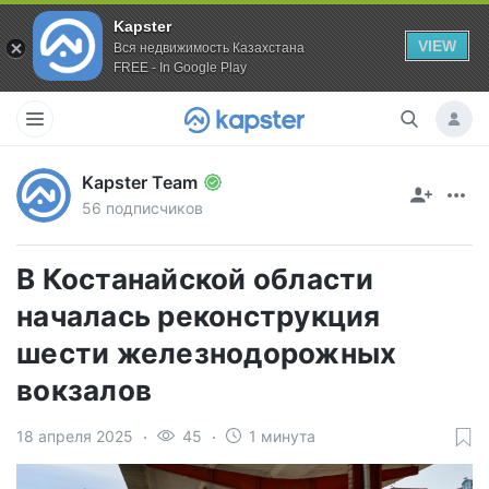
Kapster
VIEW
Вся недвижимость Казахстана
FREE - In Google Play
Kapster Team
56 подписчиков
В Костанайской области
началась реконструкция
шести железнодорожных
вокзалов
18 апреля 2025
45
1 минута