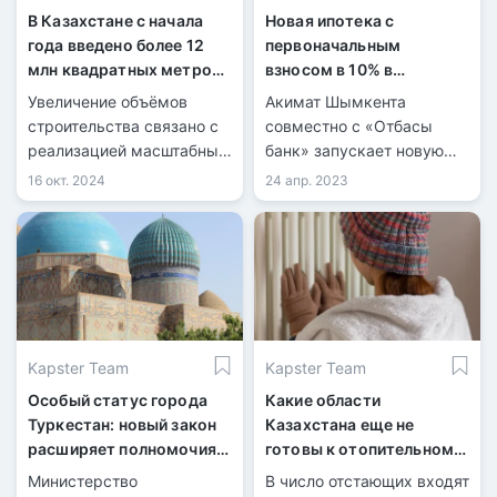
В Казахстане с начала
Новая ипотека с
года введено более 12
первоначальным
млн квадратных метров
взносом в 10% в
жилья
Шымкенте
Увеличение объёмов
Акимат Шымкента
строительства связано с
совместно с «Отбасы
реализацией масштабных
банк» запускает новую
государственных
льготную ипотечную
16 окт. 2024
24 апр. 2023
программ в сфере жилья
программу Qamqor. На
и инфраструктуры.
данный момент на
финансирование
программы выделено 3
млрд тенге.
Kapster Team
Kapster Team
Особый статус города
Какие области
Туркестан: новый закон
Казахстана еще не
расширяет полномочия
готовы к отопительному
местных органов власти
сезону?
Министерство
В число отстающих входят