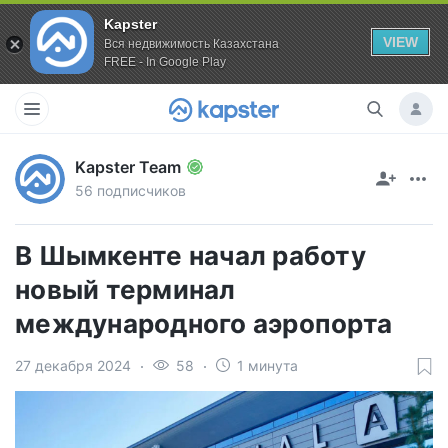
Kapster
VIEW
Вся недвижимость Казахстана
FREE - In Google Play
Kapster Team
56 подписчиков
В Шымкенте начал работу
новый терминал
международного аэропорта
27 декабря 2024
58
1 минута