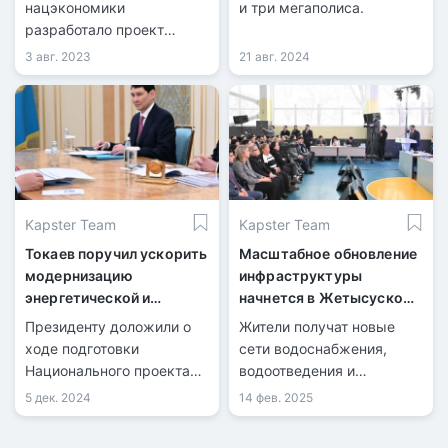
нацэкономики
и три мегаполиса.
разработало проект
закона "Об установлении
3 авг. 2023
21 авг. 2024
особого статуса города
Туркестан", который
призван дать новые
возможности местным
органам власти для
развития города.
Kapster Team
Kapster Team
Токаев поручил ускорить
Масштабное обновление
модернизацию
инфраструктуры
энергетической и
начнется в Жетысуском
коммунальной
районе Алматы
Президенту доложили о
Жители получат новые
инфраструктуры
ходе подготовки
сети водоснабжения,
Национального проекта
водоотведения и
по модернизации
теплоснабжения
5 дек. 2024
14 фев. 2025
инфраструктуры