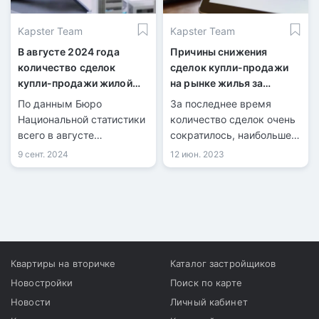
многоквартирных домах.
Kapster Team
Kapster Team
В августе 2024 года
Причины снижения
количество сделок
сделок купли-продажи
купли-продажи жилой
на рынке жилья за
недвижимости
последний месяц
По данным Бюро
За последнее время
увеличилось на 1,8%
Национальной статистики
количество сделок очень
всего в августе
сократилось, наибольшее
количество
снижение заметили в
9 сент. 2024
12 июн. 2023
зарегистрированных
Алматы и Астане. Первое
сделок купли-продажи
кредитное бюро
жилья составило 40 832,
сообщает, что за май
из них 8 981 по
показатель упал на 18,6%.
индивидуальным домам и
31 851 по квартирам в
многоквартирных домах.
Квартиры на вторичке
Каталог застройщиков
Новостройки
Поиск по карте
Новости
Личный кабинет