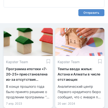
Отправить
Kapster Team
Kapster Team
Программа ипотеки «7-
Темпы ввода жилья:
20-25» приостановлена
Астана и Алматы в числе
из-за отсутствия
отстающих
финансирования
В конце прошлого года
Аналитический центр
было принято решение о
Первого кредитного бюро
продлении программы “7-
сообщил, что с января по
20-25”, до 2029 года в
июль 2024 года в
7 апр. 2023
20 авг. 2024
Казахстане. Тем не
Казахстане ввели 8,7 млн