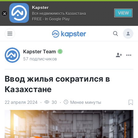
Kapster
VIEW
Вся недвижимость Казахстана
FREE - In Google Play
Kapster Team
57 подписчиков
Ввод жилья сократился в
Казахстане
22 апреля 2024
30
Менее минуты