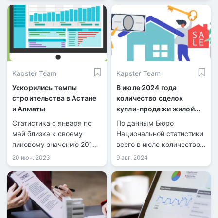
менее, было установлено
м² жилья, что на 5,1%
ограничение на
больше, чем годом ранее.
финансовое обеспечение
в размере 100 млрд тенге
в год, что составляет 25
млрд тенге
Kapster Team
Kapster Team
ежеквартально.
Ускорились темпы
В июле 2024 года
строительства в Астане
количество сделок
и Алматы
купли-продажи жилой
недвижимости
Статистика с января по
По данным Бюро
увеличилось на 21,7%
май близка к своему
Национальной статистики
пиковому значению 2017
всего в июле количество
года.
зарегистрированных
20 июн. 2023
9 авг. 2024
сделок купли-продажи
жилья составило 40 099,
из них 9 126 по
индивидуальным домам и
30 973 по квартирам в