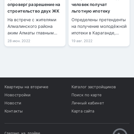
опроверг разрешение на
человек получат
строительство двух ЖК
льготную ипотеку
На встрече с жителями
Определены претенденты
Алмалинского района
на получение молодёжной
аким Алматы главным
ипотеки в Караганде,
образом обсуждал
передает
28 июн. 2022
19 авг. 2022
проблему точечной
информационная служба
застройки.
kn.kz со ссылкой на
акимат Карагандинской
области. Инициатором
льготной программы для
работающей молодёжи
стал акимат области
Квартиры на вторичке
Каталог застройщиков
совместно с Отбасы
Новостройки
Поиск по карте
банком.
Новости
Личный кабинет
Контакты
Карта сайта
Сделано на драйве