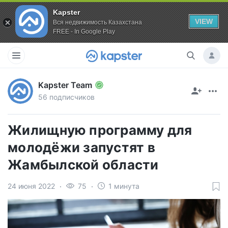
Kapster
VIEW
Вся недвижимость Казахстана
FREE - In Google Play
Kapster Team
56 подписчиков
Жилищную программу для
молодёжи запустят в
Жамбылской области
24 июня 2022
75
1 минута