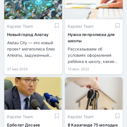
Tengrinews.kz.
Kapster Team
Kapster Team
Новый город Алатау
Нужна ли прописка для
школы
Alatau City — это новый
проект мегаполиса близ
Рассказываем об
Алматы, задуманный
условиях оформления
стать международным
ребёнка в школу, какие
бизнес-хабом и
документы нужны и
27 мая 2024
15 июн. 2022
Сингапуром Центральной
какую роль в этом играет
Азии.
прописка по месту
жительства.
Kapster Team
Kapster Team
Ерболат Досаев
В Караганде 75 молодых