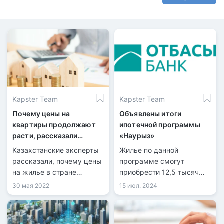
Kapster Team
Kapster Team
Почему цены на
Объявлены итоги
квартиры продолжают
ипотечной программы
расти, рассказали
«Наурыз»
казахстанские эксперты
Казахстанские эксперты
Жилье по данной
рассказали, почему цены
программе смогут
на жилье в стране
приобрести 12,5 тысяч
продолжают расти, при
казахстанцев.
30 мая 2022
15 июл. 2024
том что продажи квартир
значительно упали,
передает корреспондент