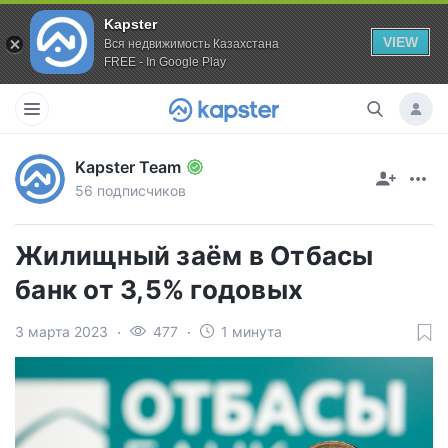
Kapster
VIEW
Вся недвижимость Казахстана
FREE - In Google Play
Kapster Team
56 подписчиков
Жилищный заём в Отбасы
банк от 3,5% годовых
3 марта 2023
477
1 минута