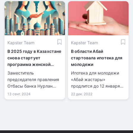
Kapster Team
Kapster Team
В 2025 году в Казахстане
В области Абай
снова стартует
стартовала ипотека для
программа женской
молодежи
ипотеки «Умай»
Заместитель
Ипотека для молодежи
председателя правления
«Абай жастары»
Отбасы банка Нурлан
продлится до 12 января
Акшанов поделился
2023 года.
13 сент. 2024
22 дек. 2022
условиями программы.