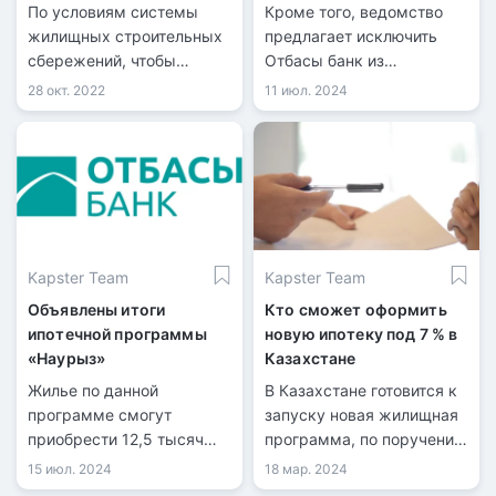
работников компании
По условиям системы
Кроме того, ведомство
"Казфосфат"
жилищных строительных
предлагает исключить
сбережений, чтобы
Отбасы банк из
получить доступный
коммерческого сегмента
28 окт. 2022
11 июл. 2024
кредит в Отбасы банке,
рынка.
нужно иметь на депозите
не менее 50% от
стоимости жилья.
Kapster Team
Kapster Team
Объявлены итоги
Кто сможет оформить
ипотечной программы
новую ипотеку под 7 % в
«Наурыз»
Казахстане
Жилье по данной
В Казахстане готовится к
программе смогут
запуску новая жилищная
приобрести 12,5 тысяч
программа, по поручению
казахстанцев.
президента Касым-
15 июл. 2024
18 мар. 2024
Жомарта Токаева.