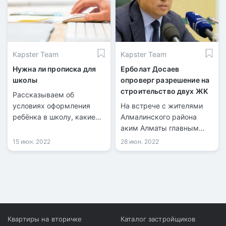
Kapster Team
Kapster Team
Нужна ли прописка для
Ерболат Досаев
школы
опроверг разрешение на
строительство двух ЖК
Рассказываем об
условиях оформления
На встрече с жителями
ребёнка в школу, какие
Алмалинского района
документы нужны и
аким Алматы главным
какую роль в этом играет
образом обсуждал
15 июн. 2022
28 июн. 2022
прописка по месту
проблему точечной
жительства.
застройки.
Квартиры на вторичке
Каталог застройщиков