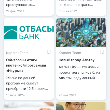
преступностью
на жилье в стране
задержали жительницу
продолжают расти, при
27 фев. 2024
30 мая 2022
Павлодарского региона за
том что продажи квартир
незаконное
значительно упали,
переоформление
передает корреспондент
недвижимости около трех
Tengrinews.kz.
лет.
Kapster Team
Kapster Team
Объявлены итоги
Новый город Алатау
ипотечной программы
Alatau City — это новый
«Наурыз»
проект мегаполиса близ
Жилье по данной
Алматы, задуманный
программе смогут
стать международным
приобрести 12,5 тысяч
бизнес-хабом и
казахстанцев.
Сингапуром Центральной
15 июл. 2024
27 мая 2024
Азии.