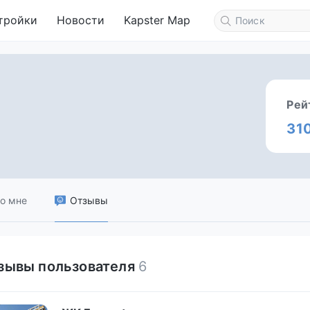
тройки
Новости
Kapster Map
Рей
31
о мне
Отзывы
зывы пользователя
6