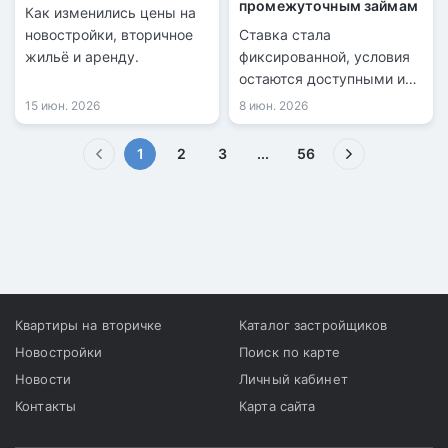
промежуточным займам
Как изменились цены на
новостройки, вторичное
Ставка стала
жильё и аренду.
фиксированной, условия
остаются доступными и
прозрачными для
15 июн. 2026
8 июн. 2026
клиентов.
(текущая)
1
2
3
...
56
Квартиры на вторичке
Каталог застройщиков
Новостройки
Поиск по карте
Новости
Личный кабинет
Контакты
Карта сайта