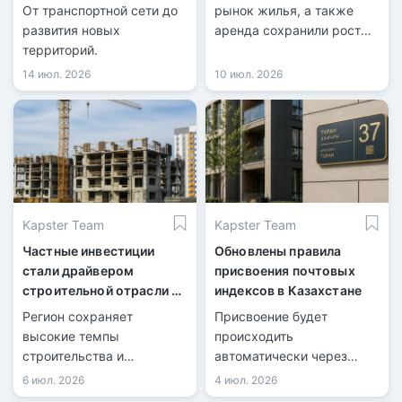
От транспортной сети до
рынок жилья, а также
развития новых
аренда сохранили рост
территорий.
цен.
14 июл. 2026
10 июл. 2026
Kapster Team
Kapster Team
Частные инвестиции
Обновлены правила
стали драйвером
присвоения почтовых
строительной отрасли в
индексов в Казахстане
СКО
Регион сохраняет
Присвоение будет
высокие темпы
происходить
строительства и
автоматически через
обновляет
цифровые системы.
6 июл. 2026
4 июл. 2026
инфраструктуру.