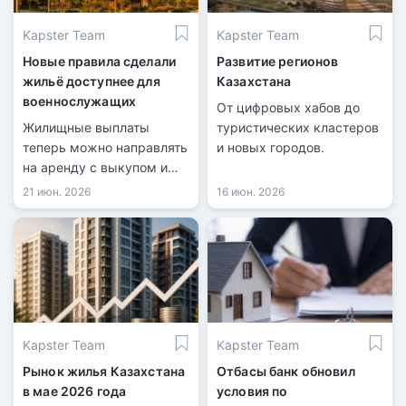
Kapster Team
Kapster Team
Новые правила сделали
Развитие регионов
жильё доступнее для
Казахстана
военнослужащих
От цифровых хабов до
Жилищные выплаты
туристических кластеров
теперь можно направлять
и новых городов.
на аренду с выкупом и
участие в долевом
21 июн. 2026
16 июн. 2026
строительстве.
Kapster Team
Kapster Team
Рынок жилья Казахстана
Отбасы банк обновил
в мае 2026 года
условия по