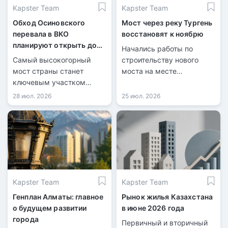
Kapster Team
Kapster Team
Обход Осиновского
Мост через реку Тургень
перевала в ВКО
восстановят к ноябрю
планируют открыть до
Начались работы по
конца 2026 года
Самый высокогорный
строительству нового
мост страны станет
моста на месте
ключевым участком
разрушенной переправы.
новой трассы.
28 июл. 2026
25 июл. 2026
Kapster Team
Kapster Team
Генплан Алматы: главное
Рынок жилья Казахстана
о будущем развитии
в июне 2026 года
города
Первичный и вторичный