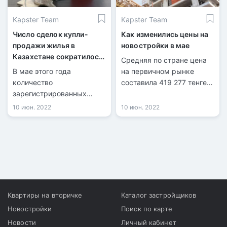
спешат с переездом и
Kapster Team
Kapster Team
могут подождать
окончания строительства.
Число сделок купли-
Как изменились цены на
продажи жилья в
новостройки в мае
Казахстане сократилось
Средняя по стране цена
на 42%
В мае этого года
на первичном рынке
количество
составила 419 277 тенге
зарегистрированных
за квадрат. Это на 6 962
сделок купли-продажи
тенге дороже, чем в
10 июн. 2022
10 июн. 2022
жилья составило 30 500 и
апреле.
по сравнению с апрелем
2022 года уменьшилось
на 41,9%.
Квартиры на вторичке
Каталог застройщиков
Новостройки
Поиск по карте
Новости
Личный кабинет