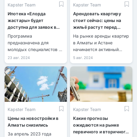
Kapster Team
Kapster Team
Ипотека «Елорда
Арендовать квартиру
жастары» будет
стоит сейчас: цены на
доступна для заявок в
жильё растут перед
сентябре всего на одну
осенним сезоном
Программа
На рынке аренды квартир
неделю
предназначена для
в Алматы и Астане
молодых специалистов из
начинается активный
различных областей.
период спекуляций и
23 авг. 2024
5 авг. 2024
раскрутки цен. Так
происходит ежегодно,
когда арендодатели
готовятся к наплыву
студентов.
Kapster Team
Kapster Team
Цены на новостройки в
Какие прогнозы
Алматы снизились
ожидаются на рынке
первичного и вторичного
За апрель 2023 года