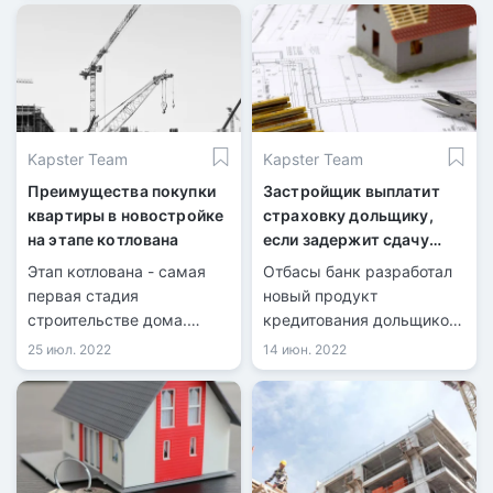
приобрести квартиры
еще выше. Передает
только в определенных
Tengrinews.kz со ссылкой
ЖК, которые
на КТК.
соответствуют
определенным
специальным
Kapster Team
Kapster Team
экологическим
требованиям.
Преимущества покупки
Застройщик выплатит
квартиры в новостройке
страховку дольщику,
на этапе котлована
если задержит сдачу
дома
Этап котлована - самая
Отбасы банк разработал
первая стадия
новый продукт
строительстве дома.
кредитования дольщиков
Параллельно с
- страхование
25 июл. 2022
14 июн. 2022
подготовкой фундамента
ответственности
здания, застройщики
застройщика.
открывают продажи
квартир. Такой вариант
подойдёт для
покупателей, которые не