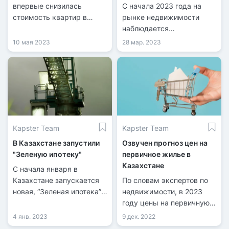
жилья Казахстана?
впервые снизилась
С начала 2023 года на
стоимость квартир в
рынке недвижимости
новостройках Казахстана.
наблюдается
Как сообщает Бюро
отрицательная динамика
10 мая 2023
28 мар. 2023
национальной статистики,
стоимость квартир упала
на 0,6% по отношению к
марту этого же года.
Kapster Team
Kapster Team
В Казахстане запустили
Озвучен прогноз цен на
"Зеленую ипотеку"
первичное жилье в
Казахстане
С начала января в
Казахстане запускается
По словам экспертов по
новая, “Зеленая ипотека”,
недвижимости, в 2023
с займом до 35
году цены на первичную
миллионов тенге. По ее
недвижимость в
4 янв. 2023
9 дек. 2022
условиям, можно
Казахстане поднимутся