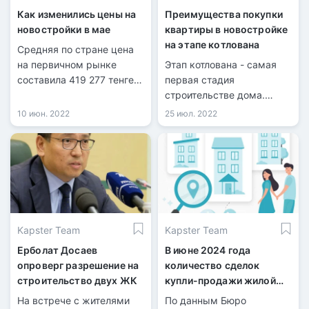
Как изменились цены на
Преимущества покупки
новостройки в мае
квартиры в новостройке
на этапе котлована
Средняя по стране цена
на первичном рынке
Этап котлована - самая
составила 419 277 тенге
первая стадия
за квадрат. Это на 6 962
строительстве дома.
тенге дороже, чем в
Параллельно с
10 июн. 2022
25 июл. 2022
апреле.
подготовкой фундамента
здания, застройщики
открывают продажи
квартир. Такой вариант
подойдёт для
покупателей, которые не
спешат с переездом и
Kapster Team
Kapster Team
могут подождать
окончания строительства.
Ерболат Досаев
В июне 2024 года
опроверг разрешение на
количество сделок
строительство двух ЖК
купли-продажи жилой
недвижимости
На встрече с жителями
По данным Бюро