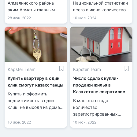
увеличилось на 6%
Алмалинского района
Национальной статистики
аким Алматы главным
всего в июне количество
образом обсуждал
зарегистрированных
28 июн. 2022
10 июл. 2024
проблему точечной
сделок купли-продажи
застройки.
жилья составило 32 943,
из них 8 058 по
индивидуальным домам и
24 885 по квартирам в
многоквартирных домах.
Kapster Team
Kapster Team
Купить квартиру в один
Число сделок купли-
клик смогут казахстанцы
продажи жилья в
Казахстане сократилось
Купить и оформить
на 42%
недвижимость в один
В мае этого года
клик, не выходя из дома,
количество
смогут казахстанцы.
зарегистрированных
Такую возможность
сделок купли-продажи
10 июн. 2022
10 июн. 2022
теперь предлагают
жилья составило 30 500 и
отечественные
по сравнению с апрелем