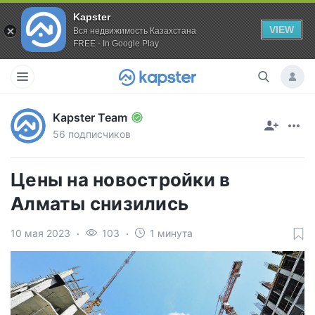
Kapster
VIEW
Вся недвижимость Казахстана
FREE - In Google Play
Kapster Team
56 подписчиков
Цены на новостройки в
Алматы снизились
10 мая 2023
103
1 минута