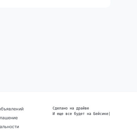
объявлений
Сделано на драйве
И еще все будет на Бейсике
|
глашение
альности