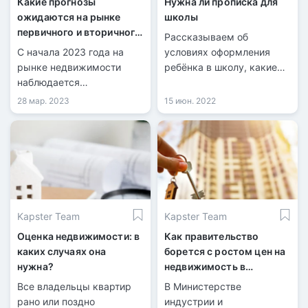
Какие прогнозы
Нужна ли прописка для
ожидаются на рынке
школы
первичного и вторичного
Рассказываем об
жилья Казахстана?
С начала 2023 года на
условиях оформления
рынке недвижимости
ребёнка в школу, какие
наблюдается
документы нужны и
отрицательная динамика
какую роль в этом играет
28 мар. 2023
15 июн. 2022
прописка по месту
жительства.
Kapster Team
Kapster Team
Оценка недвижимости: в
Как правительство
каких случаях она
борется с ростом цен на
нужна?
недвижимость в
Казахстане
Все владельцы квартир
В Министерстве
рано или поздно
индустрии и