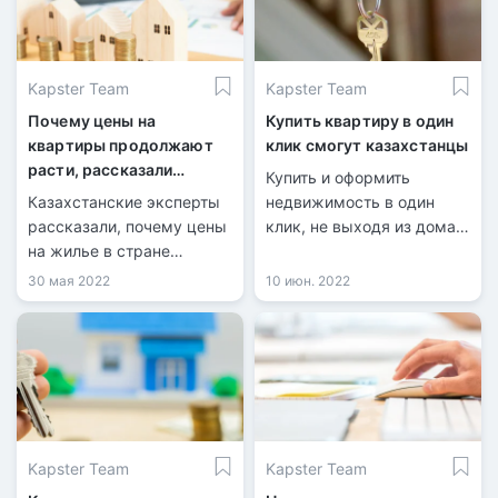
Kapster Team
Kapster Team
Почему цены на
Купить квартиру в один
квартиры продолжают
клик смогут казахстанцы
расти, рассказали
Купить и оформить
казахстанские эксперты
Казахстанские эксперты
недвижимость в один
рассказали, почему цены
клик, не выходя из дома,
на жилье в стране
смогут казахстанцы.
продолжают расти, при
Такую возможность
30 мая 2022
10 июн. 2022
том что продажи квартир
теперь предлагают
значительно упали,
отечественные
передает корреспондент
строительные компании,
Tengrinews.kz.
сообщает корреспондент
«Хабар 24».
Kapster Team
Kapster Team