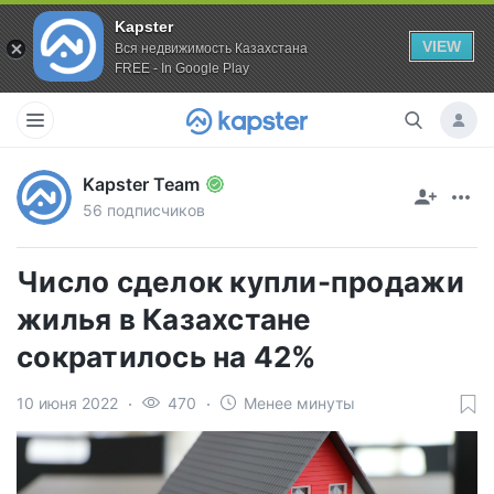
Kapster
VIEW
Вся недвижимость Казахстана
FREE - In Google Play
Kapster Team
56 подписчиков
Число сделок купли-продажи
жилья в Казахстане
сократилось на 42%
10 июня 2022
470
Менее минуты