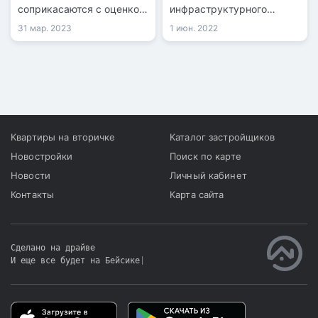
соприкасаются с оценкой
инфраструктурного
недвижимости.
развития РК рассказали о
31 мар. 2023
1 июн. 2022
Независимая оценка
разработке комплекса
поможет определить
мер поддержки
рыночную стоимость
строительной отрасли в
жилья.
сложившейся
макроэкономической и
геополитической ситуации
Квартиры на вторичке
Каталог застройщиков
Новостройки
Поиск по карте
Новости
Личный кабинет
Контакты
Карта сайта
Сделано на драйве
И еще все будет на Бейсике
|