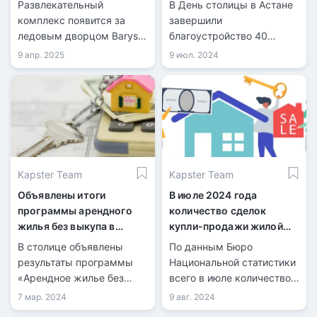
Развлекательный
В День столицы в Астане
пространства
комплекс появится за
завершили
ледовым дворцом Barys
благоустройство 40
Arena.
дворов и открыли три
9 апр. 2025
9 июл. 2024
новых общественных
пространства, сообщает
официальный сайт
столичного акимата.
Kapster Team
Kapster Team
Объявлены итоги
В июле 2024 года
программы арендного
количество сделок
жилья без выкупа в
купли-продажи жилой
Астане
недвижимости
В столице объявлены
По данным Бюро
увеличилось на 21,7%
результаты программы
Национальной статистики
«Арендное жилье без
всего в июле количество
права выкупа» для
зарегистрированных
7 мар. 2024
9 авг. 2024
многодетных семей,
сделок купли-продажи