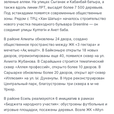
зеленые аллеи. На улицах Сыганак и Кабанбай батыра, а
также вдоль линии ЛРТ, высадят более 7 500 деревьев.
Под эстакадами появятся современные общественные
зоны. Рядом с ТРЦ «Хан Шатыр» началось строительство
нового участка пешеходного бульвара Greenline — он
соединит улицы Култегін и Анет баба.
В районе Алматы обновлены 24 двора, создано
общественное пространство между ЖК «3 гектара» и
мечетью «Ақ мешіт». В Байконыре открыты 18 новых
дворов, отремонтированы еще 40, появился сквер на ул.
Ахмета Жубанова. В Сарайшыке строится тематический
сквер «Аллея профессий», открыто более 10 дворов. В
Сарыарке обновлены более 20 дворов, открыт арт-сквер
«Иллюзия» на ул. Ы. Дукенулы. В Нуре реконструирован
Центральный парк, благоустроены три сквера в м-не
Үркер.
В районе Есиль реализуются 6 инициатив в рамках
«Бюджета народного участия»: обустроены футбольные и
игровые площадки, посажены деревья. Возле ЖК «Altyn