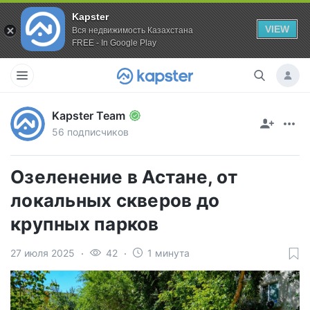
Kapster
VIEW
Вся недвижимость Казахстана
FREE - In Google Play
Kapster Team
56 подписчиков
Озеленение в Астане, от
локальных скверов до
крупных парков
27 июля 2025
42
1 минута