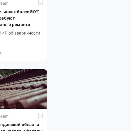
Team
регионах более 50%
ребуют
ьного ремонта
ИИР об аварийности
23
Team
андинской области
ют кровли и фасады