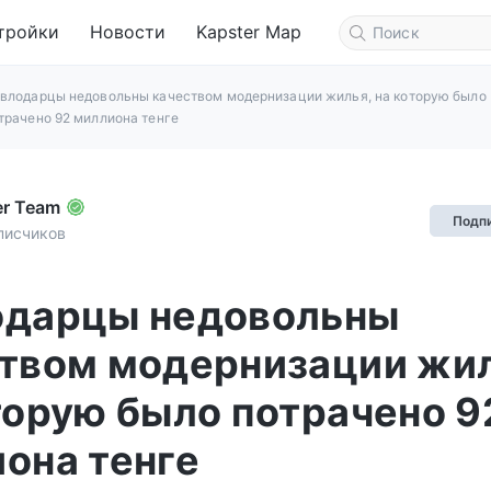
тройки
Новости
Kapster Map
влодарцы недовольны качеством модернизации жилья, на которую было
трачено 92 миллиона тенге
er Team
Подп
писчиков
одарцы недовольны
твом модернизации жил
торую было потрачено 9
она тенге