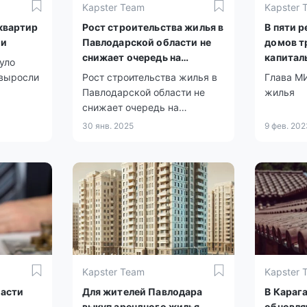
Kapster Team
Kapster 
квартир
Рост строительства жилья в
В пяти 
ли
Павлодарской области не
домов т
снижает очередь на
капитал
уло
квартиры
 выросли
Рост строительства жилья в
Глава М
Павлодарской области не
жилья
снижает очередь на
квартиры
30 янв. 2025
9 фев. 20
Kapster Team
Kapster 
ласти
Для жителей Павлодара
В Караг
выкуп арендного жилья
обновля