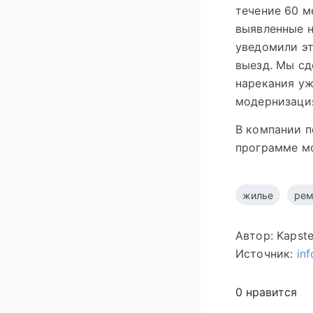
течение 60 м
выявленные н
уведомили э
выезд. Мы сд
нарекания у
модернизаци
В компании п
программе м
жилье
рем
Автор: Kapst
Источник:
in
0 нравится