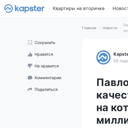
Квартиры на вторичке
Новос
Па
Главная
Новости
по
Сохранить
Kapst
Нравится
56 под
Не нравится
Комментарии
Павл
Поделиться
качес
на ко
милли