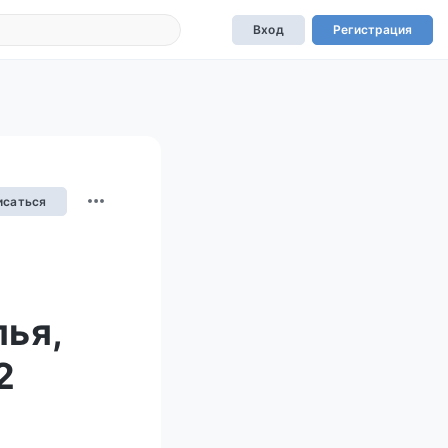
Вход
Регистрация
исаться
ья,
2