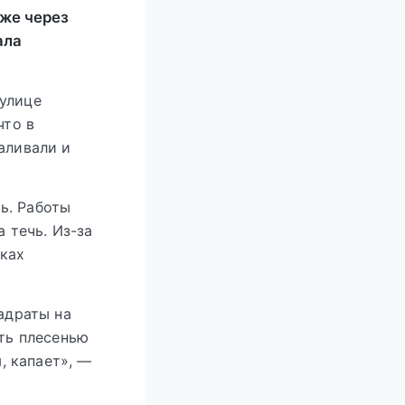
уже через
ала
 улице
что в
аливали и
ь. Работы
 течь. Из-за
уках
вадраты на
ять плесенью
, капает», —