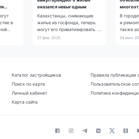
ля
оказался невыгодным
многоэ
огут
Казахстанцы, снимающие
В городе
стие в
жилье из госфонда, теперь
и ремон
ной
могут его приватизировать. В
также а
одых
Павлодаре таких
и высаж
27 фев. 2025
24 июн. 2
азванием
арендаторов около 1500, но
чтобы ул
а
пока немногие готовы к
облик и 
ц до 35
выкупу.
Каталог застройщиков
Правила публикации 
Поиск по карте
Пользовательское со
Личный кабинет
Политика конфиденци
Карта сайта