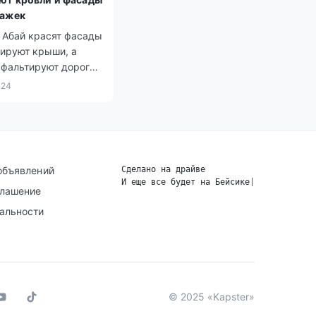
тажек
 Абай красят фасады
тируют крыши, а
сфальтируют дороги
ивают деревья,
024
учшить городской
экологию.
объявлений
Сделано на драйве
И еще все будет на Бейсике
|
глашение
альности
© 2025 «Kapster»