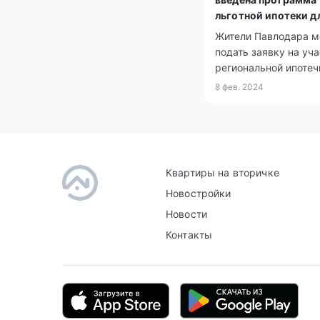
льготной ипотеки д
молодежи
Жители Павлодара м
подать заявку на уча
региональной ипотеч
программе для мол
8 фев. 2024
специалистов под н
«Ертіс жастары». Он
ориентирована на ли
лет, не имеющих
собственного жилья.
Квартиры на вторичке
Новостройки
Новости
Контакты