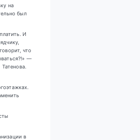
ку на
тельно был
платить. И
ядчику,
говорит, что
ываться?!» —
 Татенова.
огоэтажках.
аменить
сты
анизации в