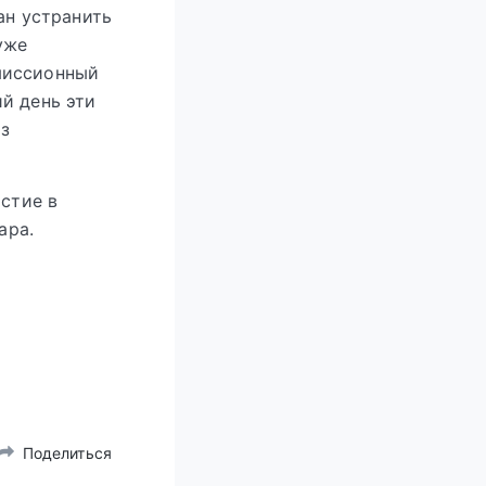
ан устранить
уже
миссионный
й день эти
з
астие в
ара.
Поделиться