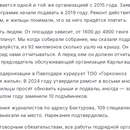
ается одной и той же организацией с 2015 года. Заяв
ограмме начали подавать в 2019 году. Ремонт действи
, и жильцы понимали, что за него придётся платить.
ить людям. От площади зависит, от 1600 до 4900 тенге 
плачут. Мы когда собирали собрание, мы сказали подр
алуйста, из 92 миллионов сколько ушло на крышу. Он 
ред нами отчитываться. А перед кем он должен отчит
 председатель обслуживающей организации Карлыгаш
одернизации в Павлодаре курирует ТОО «Горкомхоз
 жилья». В 2024 году утвердили ремонт в восьми мн
ильцы просят обновить крыши и подвалы, иногда — з
шлом году заменили 10 подъёмников.
ния журналистов по адресу Бектурова, 109 специали
выехали на место. Нарекания подтвердились.
говорным обязательствам, все работы подрядной орг