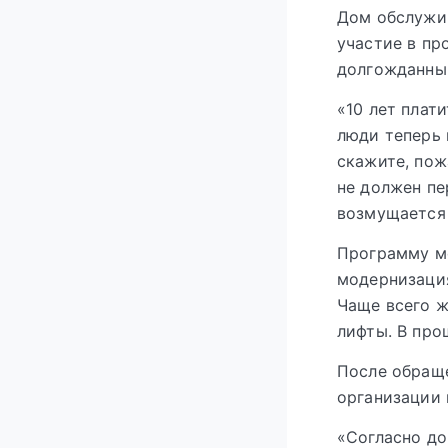
Дом обслужив
участие в пр
долгожданным
«10 лет плат
люди теперь 
скажите, пож
не должен пе
возмущается
Программу м
модернизация
Чаще всего ж
лифты. В про
После обраще
организации 
«Согласно до