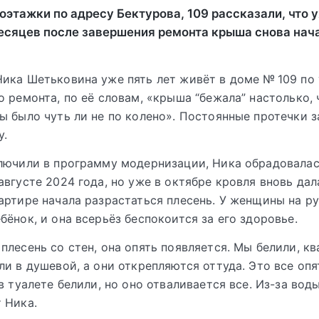
этажки по адресу Бектурова, 109 рассказали, что 
есяцев после завершения ремонта крыша снова нач
ика Шетьковина уже пять лет живёт в доме № 109 по
о ремонта, по её словам, «крыша “бежала” настолько, 
ы было чуть ли не по колено». Постоянные протечки з
у.
лючили в программу модернизации, Ника обрадовалас
августе 2024 года, но уже в октябре кровля вновь дала
артире начала разрастаться плесень. У женщины на р
бёнок, и она всерьёз беспокоится за его здоровье.
плесень со стен, она опять появляется. Мы белили, к
ли в душевой, а они открепляются оттуда. Это все оп
в туалете белили, но оно отваливается все. Из-за воды
 Ника.