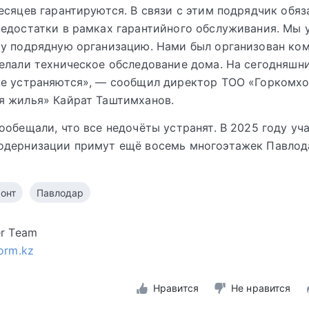
есяцев гарантируются. В связи с этим подрядчик обяз
едостатки в рамках гарантийного обслуживания. Мы 
ту подрядную организацию. Нами был организован ко
елали техническое обследование дома. На сегодняшни
же устраняются», — сообщил директор ТОО «Горкомхо
я жилья» Кайрат Таштимханов.
ообещали, что все недочёты устранят. В 2025 году уч
одернизации примут ещё восемь многоэтажек Павлод
онт
Павлодар
er Team
form.kz
Нравится
Не нравится