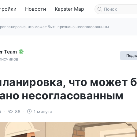
тройки
Новости
Kapster Map
репланировка, что может быть признано несогласованным
er Team
Подп
писчиков
ланировка, что может 
ано несогласованным
5
86
1 минута