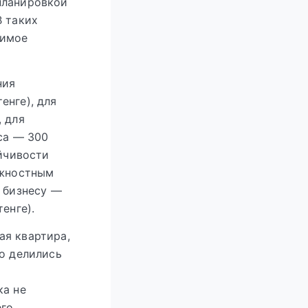
планировкой
В таких
тимое
ния
енге), для
, для
еса — 300
ойчивости
лжностным
у бизнесу —
енге).
ая квартира,
но делились
ка не
его