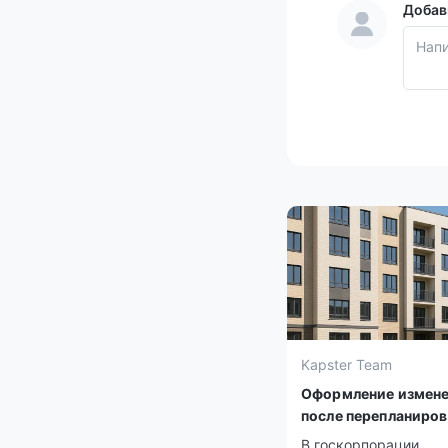
Добав
Kapster Team
Оформление измен
после перепланиро
В госкорпорации