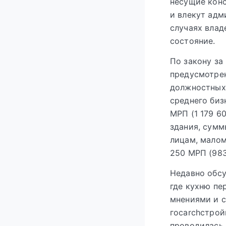
несущие конс
и влекут адм
случаях влад
состояние.
По закону за
предусмотрен
должностных 
среднего биз
МРП (1 179 6
здания, сумм
лицам, малом
250 МРП (983
Недавно обсу
где кухню пе
мнениями и с
госаrchстрой
проводилась,