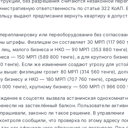
трукции, без разрешения считаются незаконной пере
инистративную ответственность по статье 322 КоАП. 
ельцу выдают предписание вернуть квартиру в допус
 перепланировку или переоборудование без согласова
ы штрафы. Физлицам он составляет 30 МРП (117 960 т
лиц, малого бизнеса и НКО — 90 МРП (353 880 тенге)
неса — 150 МРП (589 800 тенге), а для крупного бизн
00 тенге). Если же изменения создают угрозу для уст
ы выше: физлицам грозит 80 МРП (314 560 тенге), до
у бизнесу и НКО — 180 МРП (707 760 тенге), среднем
 000 тенге), крупному бизнесу — 500 МРП (1 966 000 т
ждение в соцсетях вызвала астанинская однокомнатн
ренесли на застеклённый балкон. Пользователи актив
прашивали, законно ли такое решение. В управлении
контроля сообщили, что проверка по этому адресу по
 так как официального обращения не поступало. При 