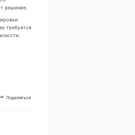
т решение.
нировки
ае требуется
асности.
Поделиться