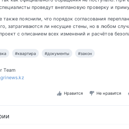
специалисты проведут внеплановую проверку и приму
е также пояснили, что порядок согласования перепла
ого, затрагиваются ли несущие стены, но в любом случ
проект с описанием всех изменений и расчётов безоп
вка
#квартира
#документы
#закон
er Team
ngrinews.kz
Нравится
Не нравится
рии