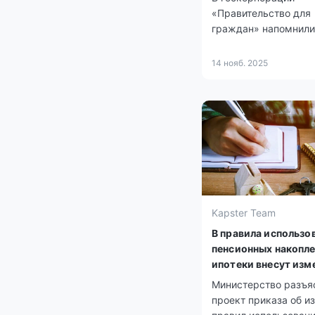
«Правительство для
граждан» напомнили
ключевых шагах
перепланировки жил
14 нояб. 2025
Kapster Team
В правила использо
пенсионных накопле
ипотеки внесут изм
Министерство разъя
проект приказа об и