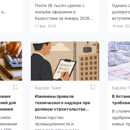
силу
Почти 28 тысяч сделок с
Однако с
 о
жильём оформили в
долевого
Казахстане за январь 2026
вступили
ья.
года.
требован
17 фев. 2026
16 янв. 20
Kapster Team
Kapster 
вания
Изменены правила
В Астан
ний для
технического надзора при
требова
енения
долевом строительстве
В столи
жилья
снило
Министерство
одобрил
зменении
промышленности и
новых п