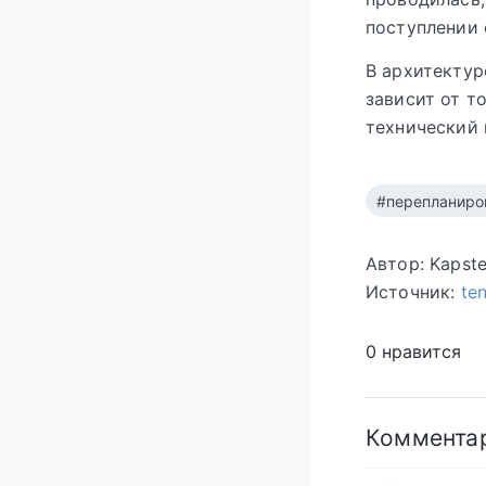
поступлении 
В архитектур
зависит от т
технический 
#перепланиро
Автор: Kapst
Источник:
te
0 нравится
Коммента