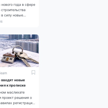
 нового года в сфере
 строительства
 в силу новые
ия.
26
Team
е вводят новые
ния к прописке
чном маслихате
и проект решения о
равилах регистрации