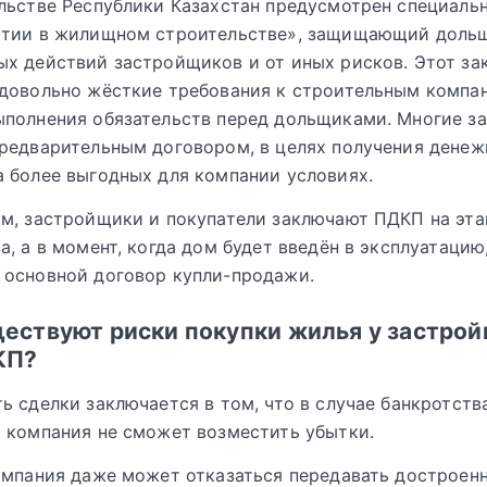
льстве Республики Казахстан предусмотрен специаль
стии в жилищном строительстве», защищающий доль
х действий застройщиков и от иных рисков. Этот за
довольно жёсткие требования к строительным компа
ыполнения обязательств перед дольщиками. Многие з
редварительным договором, в целях получения денеж
 более выгодных для компании условиях.
м, застройщики и покупатели заключают ПДКП на эта
а, а в момент, когда дом будет введён в эксплуатацию
 основной договор купли-продажи.
ествуют риски покупки жилья у застро
КП?
ь сделки заключается в том, что в случае банкротства
 компания не сможет возместить убытки.
омпания даже может отказаться передавать достроен