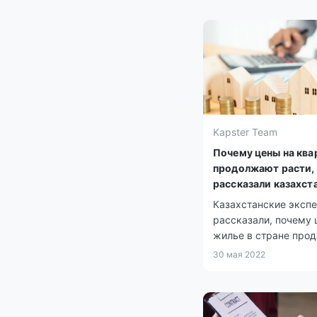
Kapster Team
Почему цены на кв
продолжают расти,
рассказали казахст
эксперты
Казахстанские эксп
рассказали, почему 
жилье в стране про
расти, при том что 
30 мая 2022
квартир значительно
передает корреспон
Tengrinews.kz.