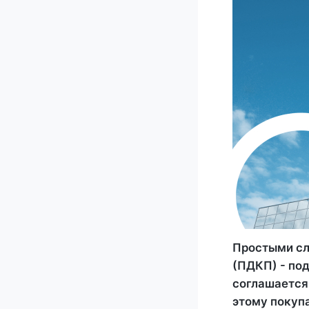
Простыми сл
(ПДКП) - по
соглашается
этому покуп