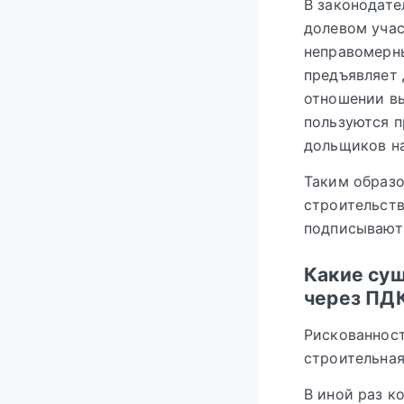
В законодате
долевом уча
неправомерны
предъявляет 
отношении в
пользуются п
дольщиков на
Таким образо
строительств
подписывают
Какие сущ
через ПД
Рискованност
строительная
В иной раз к