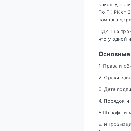
клиенту, есл
По ГК РК ст.
намного доро
ПДКП не прох
что у одной 
Основные 
1. Права и об
2. Сроки зав
3. Дата подп
4. Порядок и
5 Штрафы и м
6. Информаци