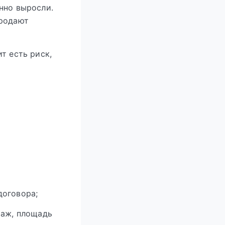
нно выросли.
продают
т есть риск,
договора;
таж, площадь