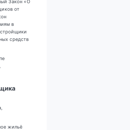
ный Закон «О
щиков от
кон
ниям в
астройщики
ных средств
пе
,
йщика
,
ное жильё