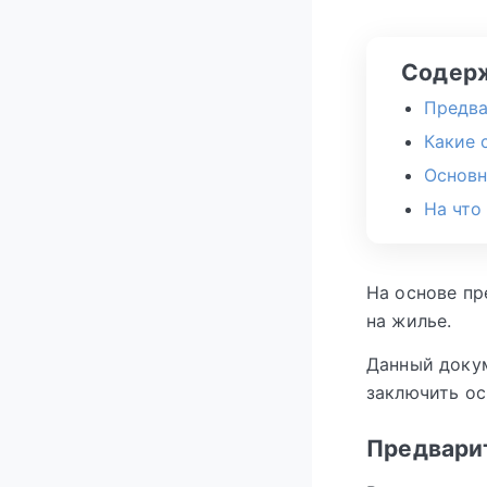
Содер
Предва
Какие 
Основн
На что
На основе пр
на жилье.
Данный докум
заключить ос
Предвари