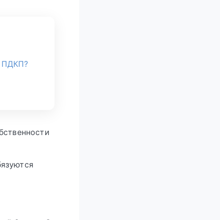
з ПДКП?
обственности
бязуются