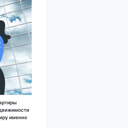
артиры
едвижимости
тиру именно