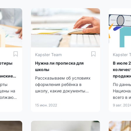
Kapster Team
Kapster 
артиры
Нужна ли прописка для
В июле 
школы
количес
анские
продаж
Рассказываем об условиях
недвижи
ерты
оформления ребёнка в
По данн
на 21,7%
цены на
школу, какие документы
Национа
должают
нужны и какую роль в этом
всего в 
продажи
играет прописка по месту
зарегис
15 июн. 2022
9 авг. 202
 упали,
жительства.
купли-п
дент
составил
126 по 
домам и 