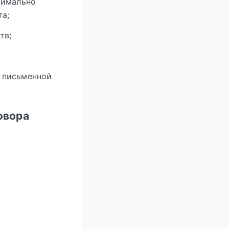
симально
та;
тв;
 письменной
овора