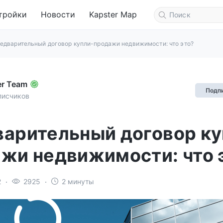
тройки
Новости
Kapster Map
едварительный договор купли-продажи недвижимости: что это?
er Team
Подп
писчиков
арительный договор ку
жи недвижимости: что 
2
2925
2 минуты