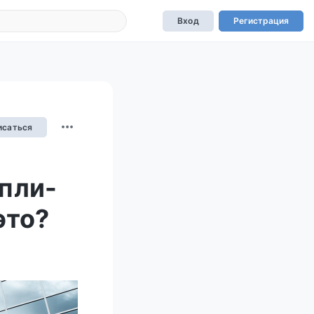
Вход
Регистрация
исаться
пли-
это?