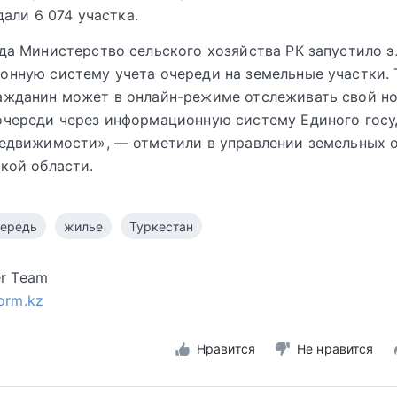
дали 6 074 участка.
да Министерство сельского хозяйства РК запустило 
нную систему учета очереди на земельные участки. 
ажданин может в онлайн-режиме отслеживать свой н
очереди через информационную систему Единого госу
недвижимости», — отметили в управлении земельных 
кой области.
чередь
жилье
Туркестан
er Team
form.kz
Нравится
Не нравится