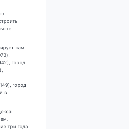
по
строить
льное
дирует сам
73),
942), город
),
149), город
й в
екса:
ем.
ие три года