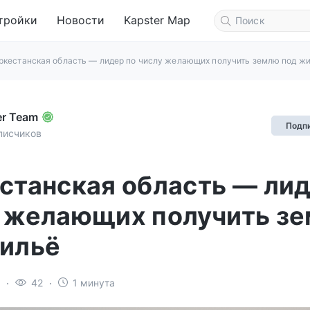
тройки
Новости
Kapster Map
ркестанская область — лидер по числу желающих получить землю под ж
er Team
Подп
писчиков
станская область — лид
 желающих получить з
ильё
42
1 минута