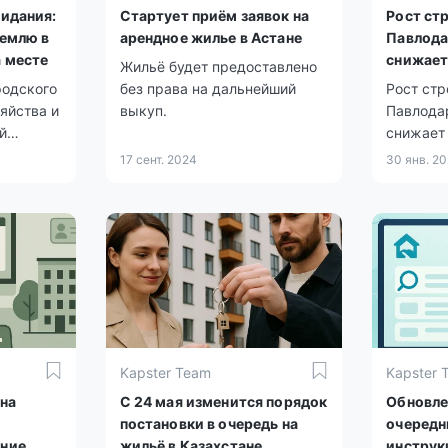
идания:
Стартует приём заявок на
Рост ст
землю в
арендное жилье в Астане
Павлода
 месте
снижает
Жильё будет предоставлено
кварти
родского
без права на дальнейший
Рост стр
зяйства и
выкуп.
Павлода
й
снижает
е в
квартир
17 сент. 2024
30 янв. 2
е
овека.
их подали
ду.
Kapster Team
Kapster 
на
С 24 мая изменится порядок
Обновле
постановки в очередь на
очередн
ние
жильё в Казахстане
инструк