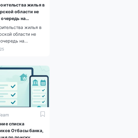
роительства жилья в
рской области не
 очередь на
ры
оительства жилья в
рской области не
 очередь на
ы
025
Team
ние списка
иков Отбасы банка,
ция по поиску