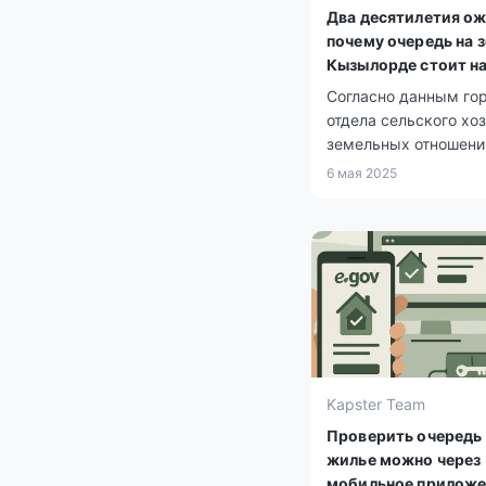
Два десятилетия ож
почему очередь на 
Кызылорде стоит на
Согласно данным го
отдела сельского хо
земельных отношени
Кызылорды, в город
6 мая 2025
очереди на получени
земельных участков
числится 70 763 чел
При этом 2 387 из н
заявки ещё в 2005 го
Kapster Team
Проверить очередь 
жилье можно через
мобильное приложе