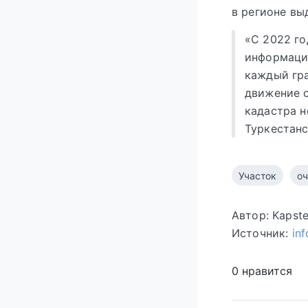
в регионе вы
«С 2022 го
информацио
каждый гр
движение 
кадастра 
Туркестанс
Участок
о
Автор: Kapst
Источник:
in
0 нравится