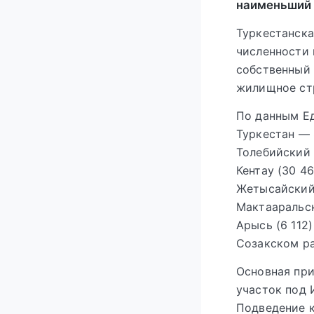
наименьший 
Туркестанска
численности 
собственный 
жилищное стр
По данным Ед
Туркестан — 
Толебийский 
Кентау (30 46
Жетысайский (
Мактааральск
Арысь (6 112
Созакском ра
Основная при
участок под 
Подведение к