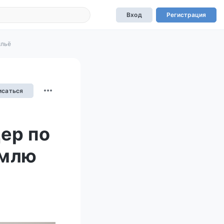
Вход
Регистрация
ильё
исаться
ер по
емлю