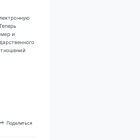
электронную
Теперь
омер и
дарственного
отношений
Поделиться