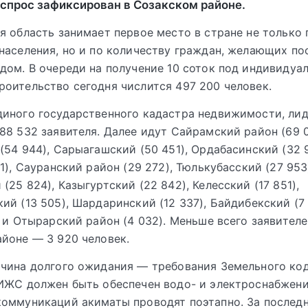
спрос зафиксирован в Созакском районе.
я область занимает первое место в стране не только 
населения, но и по количеству граждан, желающих по
дом. В очереди на получение 10 соток под индивидуа
оительство сегодня числится 497 200 человек.
иного государственного кадастра недвижимости, ли
88 532 заявителя. Далее идут Сайрамский район (69 0
(54 944), Сарыагашский (50 451), Ордабасинский (32 
1), Сауранский район (29 272), Тюлькубасский (27 953
25 824), Казыгуртский (22 842), Келесский (17 851),
ий (13 505), Шардаринский (12 337), Байдибекский (7 
) и Отырарский район (4 032). Меньше всего заявителе
йоне — 3 920 человек.
чина долгого ожидания — требования Земельного код
ИЖС должен быть обеспечен водо- и электроснабжени
оммуникаций акиматы проводят поэтапно. За последн