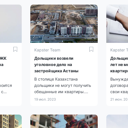
Kapster Team
Kapster 
 ЖК
Дольщики возвели
Дольщик
на
уголовное дело на
лет не м
застройщика Астаны
кварти
В столице Казахстана
Вынужде
роится
дольщики не могут получить
договора
 с
обещанные им квартиры.
свои ква
влечение
Речь идет о ЖК R-Club,
сообщил
19 июл. 2023
21 июн. 2
который расположился по
ЖК бизне
проспекту Мангилик Ел.