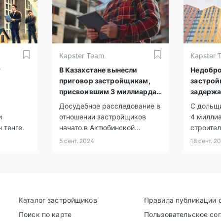
Kapster Team
Kapster 
т
В Казахстане вынесли
Недобр
приговор застройщикам,
застрой
присвоившим 3 миллиарда
задержа
станцам
тенге
Досудебное расследование в
С дольщ
и
отношении застройщиков
4 миллиа
 тенге.
начато в Актюбинской
строите
области.
потрачен
5 сент. 2024
18 сент. 2
миллионо
официал
столично
Каталог застройщиков
Правила публикации 
Поиск по карте
Пользовательское со