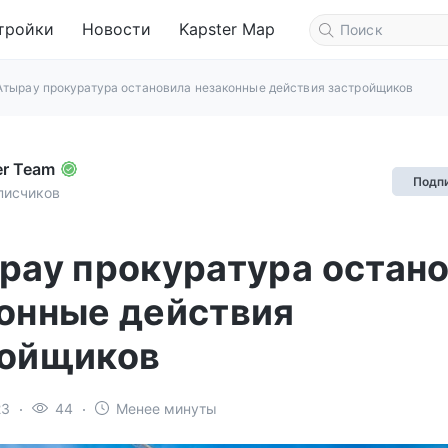
тройки
Новости
Kapster Map
Атырау прокуратура остановила незаконные действия застройщиков
er Team
Подп
писчиков
рау прокуратура остан
онные действия
ройщиков
23
44
Менее минуты