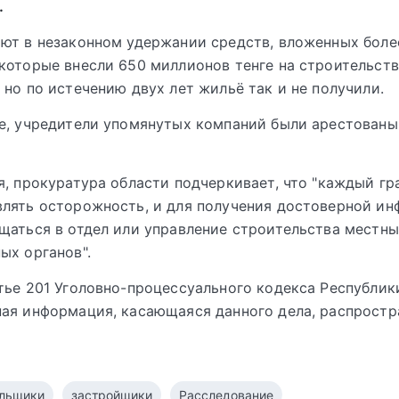
.
ют в незаконном удержании средств, вложенных боле
которые внесли 650 миллионов тенге на строительст
 но по истечению двух лет жильё так и не получили.
е, учредители упомянутых компаний были арестован
я, прокуратура области подчеркивает, что "каждый г
лять осторожность, и для получения достоверной и
щаться в отдел или управление строительства местн
ых органов".
тье 201 Уголовно-процессуального кодекса Республик
ая информация, касающаяся данного дела, распростр
льщики
застройщики
Расследование