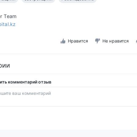
er Team
ital.kz
Нравится
Не нравится
рии
ить комментарий отзыв