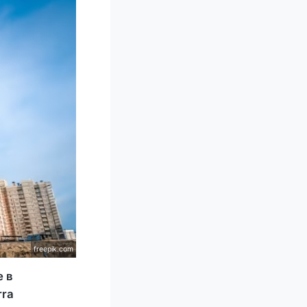
freepik.com
е в
rra