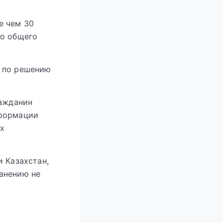
е чем 30
во общего
ы по решению
ражданин
нформации
ых
и Казахстан,
анению не