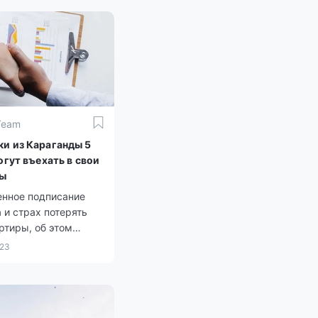
Team
и из Караганды 5
огут въехать в свои
ры
нное подписание
 и страх потерять
ртиры, об этом
и дольщики одного
023
с-класса.