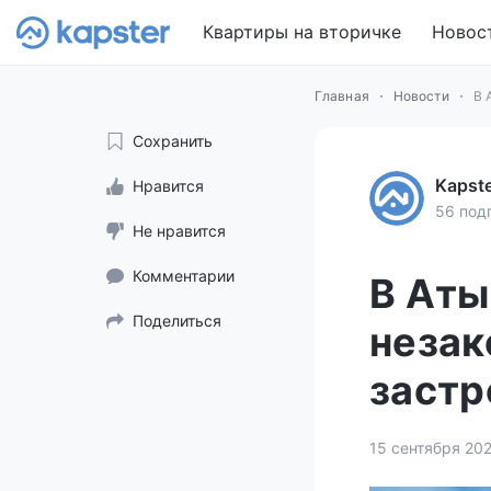
Квартиры на вторичке
Новос
Главная
Новости
В 
Сохранить
Kapst
Нравится
56 под
Не нравится
Комментарии
В Аты
Поделиться
незак
заст
15 сентября 20