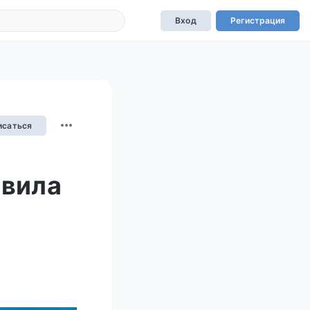
Вход
Регистрация
исаться
овила