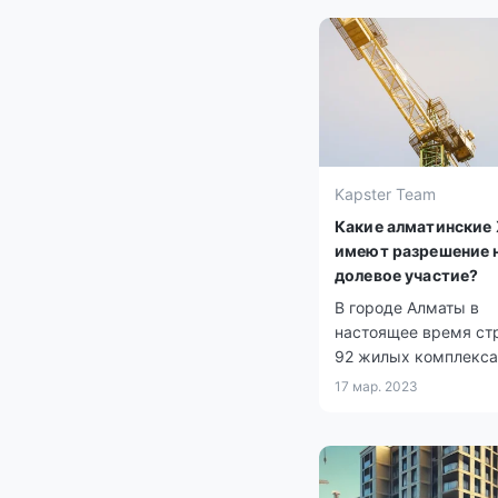
Kapster Team
Какие алматинские
имеют разрешение 
долевое участие?
В городе Алматы в
настоящее время ст
92 жилых комплекса
разрешением на при
17 мар. 2023
денег дольщиков.