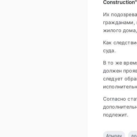
Construction"
Их подозрева
гражданами, 
жилого дома,
Как следстви
суда.
В то же врем
должен прояв
следует обра
исполнительн
Согласно ста
дополнительн
подлежит.
Атырау
до