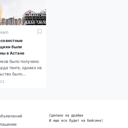
Team
осовестные
щики были
ны в Астане
иков было получено
рда тенге, однако на
льство было
о всего 900
023
в тенге, как
ьно сообщили в
й прокуратуре.
объявлений
Сделано на драйве
И еще все будет на Бейсике
|
глашение