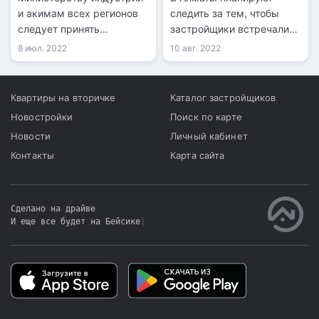
и акимам всех регионов
следить за тем, чтобы
следует принять
застройщики встречались
исчерпывающие меры по
с жильцами ближайших
8 июл. 2022
10 авг. 2022
своевременному вводу
домов перед тем, как
запланированных
возводить здания.
объемов жилья и
Квартиры на вторичке
Каталог застройщиков
инженерной
Новостройки
Поиск по карте
инфраструктуры.
Новости
Личный кабинет
Контакты
Карта сайта
Сделано на драйве
И еще все будет на Бейсике
|