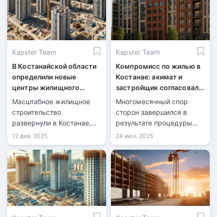
Kapster Team
Kapster Team
В Костанайской области
Компромисс по жилью в
определили новые
Костанае: акимат и
центры жилищного
застройщик согласовали
строительства
условия
Масштабное жилищное
Многомесячный спор
строительство
сторон завершился в
развернули в Костанае,
результате процедуры
Рудном и Костанайском
медиации.
12 фев. 2025
24 июл. 2025
районе.