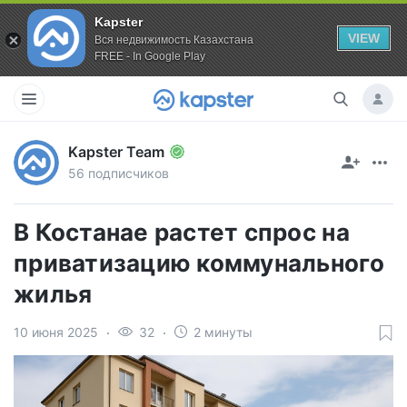
Kapster
VIEW
Вся недвижимость Казахстана
FREE - In Google Play
Kapster Team
56 подписчиков
В Костанае растет спрос на
приватизацию коммунального
жилья
10 июня 2025
32
2 минуты