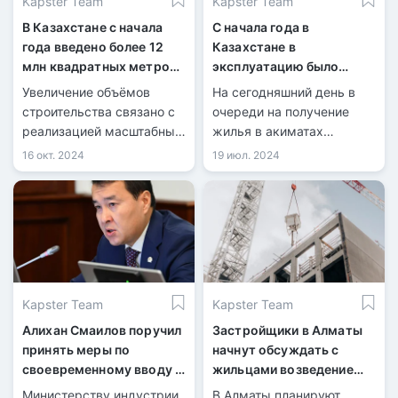
Kapster Team
Kapster Team
В Казахстане с начала
С начала года в
года введено более 12
Казахстане в
млн квадратных метров
эксплуатацию было
жилья
сдано 7,4 млн
Увеличение объёмов
На сегодняшний день в
квадратных метров
строительства связано с
очереди на получение
жилья
реализацией масштабных
жилья в акиматах
государственных
зарегистрировано более
16 окт. 2024
19 июл. 2024
программ в сфере жилья
650 тысяч человек.
и инфраструктуры.
Kapster Team
Kapster Team
Алихан Смаилов поручил
Застройщики в Алматы
принять меры по
начнут обсуждать с
своевременному вводу в
жильцами возведение
эксплуатацию жилья
будущих ЖК
Министерству индустрии
В Алматы планируют