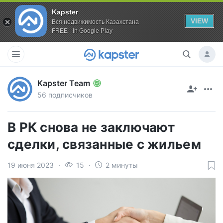
Kapster
VIEW
Вся недвижимость Казахстана
FREE - In Google Play
Kapster Team
56 подписчиков
В РК снова не заключают
сделки, связанные с жильем
19 июня 2023
15
2 минуты