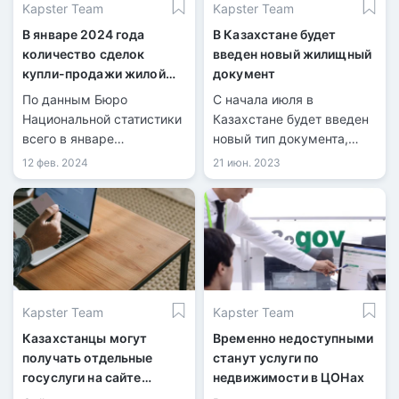
Kapster Team
Kapster Team
В январе 2024 года
В Казахстане будет
количество сделок
введен новый жилищный
купли-продажи жилой
документ
недвижимости
По данным Бюро
С начала июля в
уменьшилось на 16,1%
Национальной статистики
Казахстане будет введен
всего в январе
новый тип документа,
количество
известный как
12 фев. 2024
21 июн. 2023
зарегистрированных
кадастровый паспорт,
сделок купли-продажи
который заменит госакты
жилья составило 31 713,
и техпаспорта для
из них 6 068 по
недвижимости.
индивидуальным домам и
25 645 по квартирам в
многоквартирных домах.
Kapster Team
Kapster Team
Казахстанцы могут
Временно недоступными
получать отдельные
станут услуги по
госуслуги на сайте
недвижимости в ЦОНах
Первого кредитного