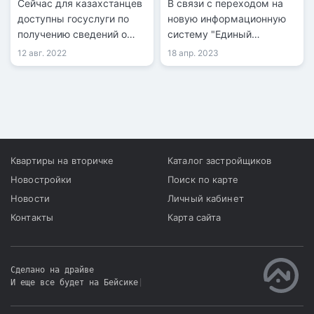
Сейчас для казахстанцев
В связи с переходом на
бюро
доступны госуслуги по
новую информационную
получению сведений о
систему "Единый
зарегистрированных
государственный кадастр
12 авг. 2022
18 апр. 2023
правах (обременениях) на
недвижимости", прием
недвижимость и об
заявок на услуги по линии
отсутствии (наличии)
недвижимости временно
недвижимости. Госуслуги
приостановят.
были реализованы по
всем правилам оказания
государственных услуг
Квартиры на вторичке
Каталог застройщиков
Республики Казахстан.
Новостройки
Поиск по карте
Новости
Личный кабинет
Контакты
Карта сайта
Сделано на драйве
И еще все будет на Бейсике
|