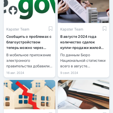
Kapster Team
Kapster Team
Сообщить о проблемах с
В августе 2024 года
благоустройством
количество сделок
теперь можно через
купли-продажи жилой
eGov Mobile
недвижимости
В мобильное приложение
По данным Бюро
увеличилось на 1,8%
электронного
Национальной статистики
правительства добавили
всего в августе
сервис «Таза Қазақстан».
количество
16 авг. 2024
9 сент. 2024
зарегистрированных
сделок купли-продажи
жилья составило 40 832,
из них 8 981 по
индивидуальным домам и
31 851 по квартирам в
многоквартирных домах.