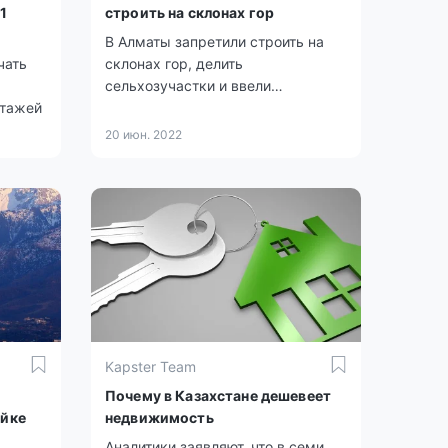
1
строить на склонах гор
В Алматы запретили строить на
чать
склонах гор, делить
сельхозучастки и ввели
этажей
ограничение по этажности зданий.
Маслихат города поддержал
20 июн. 2022
предложения акимата о застройке
мегаполиса.
Kapster Team
Почему в Казахстане дешевеет
ойке
недвижимость
Аналитики заявляют, что в семи