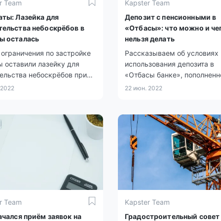
r Team
Kapster Team
аты: Лазейка для
Депозит с пенсионными в
тельства небоскрёбов в
«Отбасы»: что можно и че
ы осталась
нельзя делать
ограничения по застройке
Рассказываем об условиях
 оставили лазейку для
использования депозита в
ельства небоскрёбов при
«Отбасы банке», пополненн
ксном строительстве,
пенсионными накоплениями
 2022
22 июн. 2022
и депутаты фракции «Ак
так называемого пенсионно
а заседании мажилиса.
депозита.
r Team
Kapster Team
ачался приём заявок на
Градостроительный совет