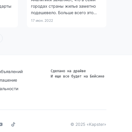
дарты
городах страны жилье заметно
подешевело. Больше всего это
заметно в Талдыкоргане. Там
17 июн. 2022
недвижимость снизилась в цене
на 2,7%.
объявлений
Сделано на драйве
И еще все будет на Бейсике
|
глашение
альности
© 2025 «Kapster»