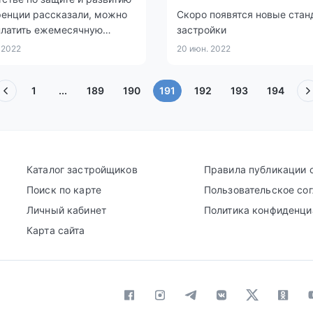
ренции рассказали, можно
Скоро появятся новые стан
платить ежемесячную
застройки
тскую плату за домофон в
 2022
20 июн. 2022
тане.
(текущая)
1
...
189
190
191
192
193
194
Каталог застройщиков
Правила публикации 
Поиск по карте
Пользовательское со
Личный кабинет
Политика конфиденци
Карта сайта