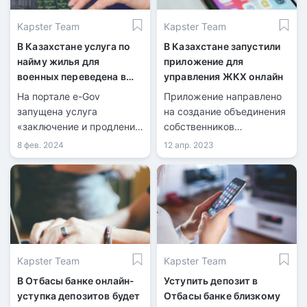
автоматического
Kapster Team
Kapster Team
заключения договора.
В Казахстане услуга по
В Казахстане запустили
найму жилья для
приложение для
военных переведена в
управления ЖКХ онлайн
онлайн-формат
На портале e-Gov
Приложение направлено
запущена услуга
на создание объединения
«заключение и продление
собственников
договора найма
имущества, регистрацию
8 фев. 2024
12 апр. 2023
служебного жилища
ОСИ, отправку заявок в
Вооруженных сил РК».
управляющую компанию
и других дополнительных
услуг.
Kapster Team
Kapster Team
В Отбасы банке онлайн-
Уступить депозит в
уступка депозитов будет
Отбасы банке близкому