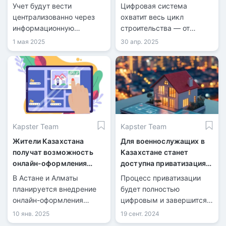
строительством
Учет будут вести
Цифровая система
централизованно через
охватит весь цикл
информационную
строительства — от
платформу.
проектирования до ввода
1 мая 2025
30 апр. 2025
в эксплуатацию.
Kapster Team
Kapster Team
Жители Казахстана
Для военнослужащих в
получат возможность
Казахстане станет
онлайн-оформления
доступна приватизация
недвижимости
жилья онлайн
В Астане и Алматы
Процесс приватизации
планируется внедрение
будет полностью
онлайн-оформления
цифровым и завершится
сделок с недвижимостью:
до конца года.
10 янв. 2025
19 сент. 2024
Министерство юстиции