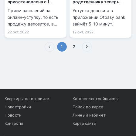
приостановлена с 1
родственнику теперь
ноября
можно онлайн
Прием заявлений на
Уступка депозита в
онлайн-уступку, то есть
приложении Otbasy bank
продажу депозитов, в
займёт 5-10 минут.
системе интернет-банкинг
22 окт. 2022
12 окт. 2022
Отбасы банка будет
приостановлен с 1 ноября
(текущая)
1
2
2022 года, передает
информационная служба
kn.kz со ссылкой на
страницу банка в
Инстаграм.
Квартиры на вторичке
Каталог застройщиков
Новостройки
Поиск по карте
Новости
Личный кабинет
Контакты
Карта сайта