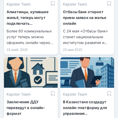
Kapster Team
Kapster Team
Алматинцы, купившие
Отбасы банк откроет
жильё, теперь могут
прием заявок на жилье
подключать
онлайн
коммунальные услуги
Более 60 коммунальных
С 24 мая «Отбасы банк»
онлайн
услуг теперь можно
станет национальным
оформить онлайн через
институтом развития и
ialma.kz.
запустит цифровую
22 нояб. 2025
23 мая 2025
платформу для
постановки в очередь на
получение
государственного жилья.
Очередникам предстоит
пройти онлайн-
регистрацию и
Kapster Team
Kapster Team
подтвердить право на
участие в программе.
Заключение ДДУ
В Казахстане создадут
переведут в онлайн-
онлайн-платформу для
формат
управления