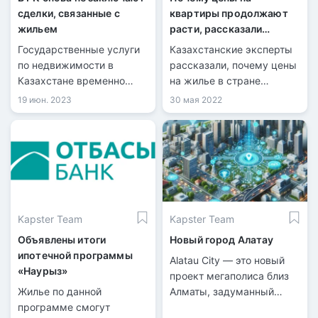
сделки, связанные с
квартиры продолжают
жильем
расти, рассказали
казахстанские эксперты
Государственные услуги
Казахстанские эксперты
по недвижимости в
рассказали, почему цены
Казахстане временно
на жилье в стране
недоступны.
продолжают расти, при
19 июн. 2023
30 мая 2022
том что продажи квартир
значительно упали,
передает корреспондент
Tengrinews.kz.
Kapster Team
Kapster Team
Объявлены итоги
Новый город Алатау
ипотечной программы
Alatau City — это новый
«Наурыз»
проект мегаполиса близ
Жилье по данной
Алматы, задуманный
программе смогут
стать международным