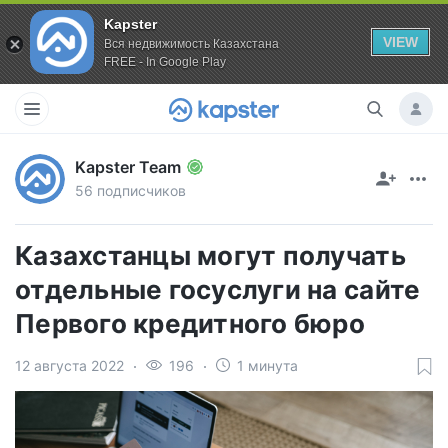
Kapster
VIEW
Вся недвижимость Казахстана
FREE - In Google Play
Kapster Team
56 подписчиков
Казахстанцы могут получать
отдельные госуслуги на сайте
Первого кредитного бюро
12 августа 2022
196
1 минута