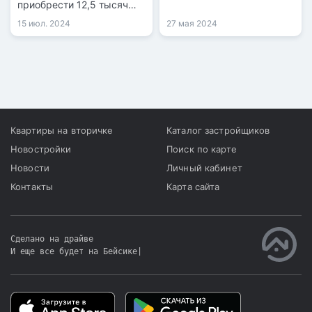
приобрести 12,5 тысяч
бизнес-хабом и
казахстанцев.
Сингапуром Центральной
15 июл. 2024
27 мая 2024
Азии.
Квартиры на вторичке
Каталог застройщиков
Новостройки
Поиск по карте
Новости
Личный кабинет
Контакты
Карта сайта
Сделано на драйве
И еще все будет на Бейсике
|