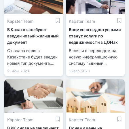
Kapster Team
Kapster Team
В Казахстане будет
Временно недоступными
введен новый жилищный
станут услуги по
документ
недвижимости в ЦОНах
С начала июля в
В связи с переходом на
Казахстане будет введен
новую информационную
новый тип документа,
систему "Единый
известный как
государственный кадастр
21 июн. 2023
18 апр. 2023
кадастровый паспорт,
недвижимости", прием
который заменит госакты
заявок на услуги по линии
и техпаспорта для
недвижимости временно
недвижимости.
приостановят.
Kapster Team
Kapster Team
В РК снова не заключают
Почему цены на