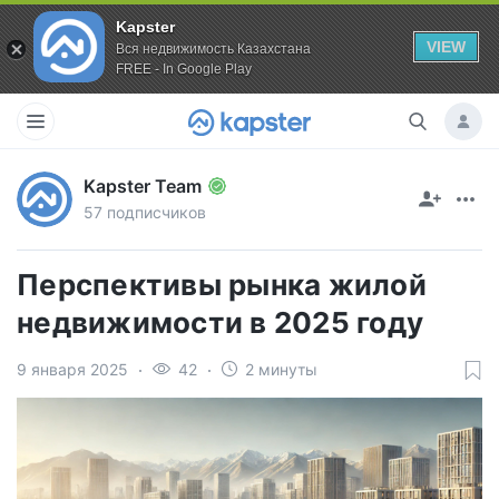
Kapster
VIEW
Вся недвижимость Казахстана
FREE - In Google Play
Kapster Team
57 подписчиков
Перспективы рынка жилой
недвижимости в 2025 году
9 января 2025
42
2 минуты