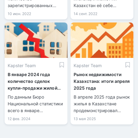
зарегистрированных
Казахстан её себе
сделок купли-продажи
позволить?
10 июн. 2022
14 сент. 2022
жилья составило 30 500 и
по сравнению с апрелем
2022 года уменьшилось
на 41,9%.
Kapster Team
Kapster Team
В январе 2024 года
Рынок недвижимости
количество сделок
Казахстана: итоги апреля
купли-продажи жилой
2025 года
недвижимости
По данным Бюро
В апреле 2025 года рынок
уменьшилось на 16,1%
Национальной статистики
жилья в Казахстане
всего в январе
продемонстрировал
количество
ускорение ценовой
12 фев. 2024
13 мая 2025
зарегистрированных
динамики по сравнению с
сделок купли-продажи
мартом. Согласно данным
жилья составило 31 713,
Бюро национальной