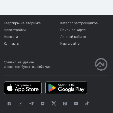
из них 6 068 по
статистики, рост отмечен
индивидуальным домам и
сразу во всех сегментах:
25 645 по квартирам в
на первичном и
многоквартирных домах.
вторичном рынках, а
Квартиры на вторичке
Каталог застройщиков
также в секторе аренды.
Новостройки
Поиск по карте
Новости
Личный кабинет
Контакты
Карта сайта
Сделано на драйве
И еще все будет на Бейсике
|