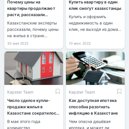
Почему цены на
Купить квартиру в один
квартиры продолжают
клик смогут казахстанцы
расти, рассказали
Купить и оформить
казахстанские эксперты
Казахстанские эксперты
недвижимость в один
рассказали, почему цены
клик, не выходя из дома,
на жилье в стране
смогут казахстанцы.
продолжают расти, при
Такую возможность
30 мая 2022
10 июн. 2022
том что продажи квартир
теперь предлагают
значительно упали,
отечественные
передает корреспондент
строительные компании,
Tengrinews.kz.
сообщает корреспондент
«Хабар 24».
Kapster Team
Kapster Team
Число сделок купли-
Как доступная ипотека
продажи жилья в
способна разогнать
Казахстане сократилось
инфляцию в Казахстане
на 42%
В мае этого года
Чем опасна дешёвая
количество
ипотека, и может ли