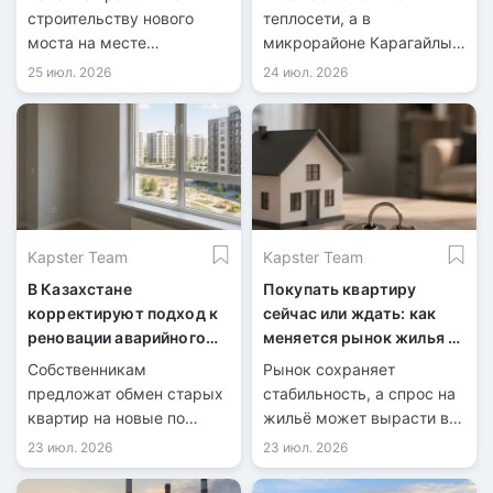
строительству нового
теплосети, а в
моста на месте
микрорайоне Карагайлы
разрушенной переправы.
готовят к сдаче 712 новых
25 июл. 2026
24 июл. 2026
квартир.
Kapster Team
Kapster Team
В Казахстане
Покупать квартиру
корректируют подход к
сейчас или ждать: как
реновации аварийного
меняется рынок жилья в
жилья
Казахстане
Собственникам
Рынок сохраняет
предложат обмен старых
стабильность, а спрос на
квартир на новые по
жильё может вырасти во
принципу «комната за
втором полугодии.
23 июл. 2026
23 июл. 2026
комнату».