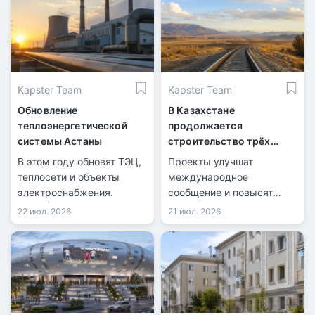
Kapster Team
Kapster Team
Обновление
В Казахстане
теплоэнергетической
продолжается
системы Астаны
строительство трёх
железнодорожных линий
В этом году обновят ТЭЦ,
Проекты улучшат
теплосети и объекты
международное
электроснабжения.
сообщение и повысят
эффективность
22 июл. 2026
21 июл. 2026
перевозок.