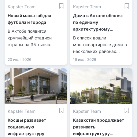
Kapster Team
Kapster Team
Новый масштаб для
Дома в Астане обновят
футбола и города
по единому
архитектурному
В Актобе появится
стандарту
крупнейший стадион
В список вошли
страны на 35 тысяч
многоквартирные дома в
зрителей.
нескольких районах
столицы.
20 июл. 2026
19 июл. 2026
Kapster Team
Kapster Team
Косшы развивает
Казахстан продолжает
социальную
развивать
инфраструктуру
инфраструктуру