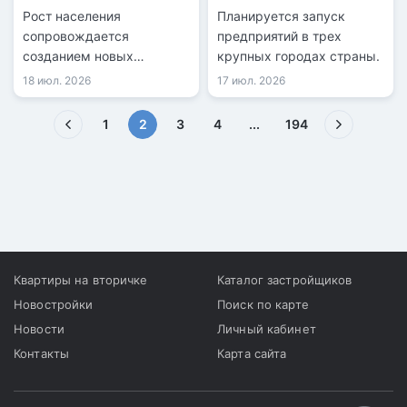
переработки отходов
Рост населения
Планируется запуск
сопровождается
предприятий в трех
созданием новых
крупных городах страны.
медицинских и
18 июл. 2026
17 июл. 2026
образовательных
объектов.
(текущая)
1
2
3
4
...
194
Квартиры на вторичке
Каталог застройщиков
Новостройки
Поиск по карте
Новости
Личный кабинет
Контакты
Карта сайта