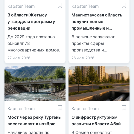
Kapster Team
Kapster Team
В области Жетысу
Мангистауская область
утвердили программу
получит новые
реновации
промышленные и
логистические объекты
До 2029 года поэтапно
В регионе запускают
обновят 78
проекты сферы
многоквартирных домов.
производства и
международных
27 июл. 2026
26 июл. 2026
перевозок.
Kapster Team
Kapster Team
Мост через реку Тургень
О инфраструктурном
восстановят к ноябрю
развитии области Абай
Начались работы по
В Семее обновляют