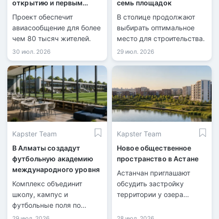
открытию и первым
семь площадок
рейсам
Проект обеспечит
В столице продолжают
авиасообщение для более
выбирать оптимальное
чем 80 тысяч жителей.
место для строительства.
30 июл. 2026
29 июл. 2026
Kapster Team
Kapster Team
В Алматы создадут
Новое общественное
футбольную академию
пространство в Астане
международного уровня
Астанчан приглашают
Комплекс объединит
обсудить застройку
школу, кампус и
территории у озера
футбольные поля по
Майбалык.
стандартам FIFA.
29 июл. 2026
28 июл. 2026