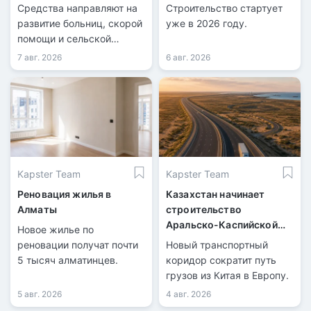
Казахстана
Средства направляют на
Строительство стартует
развитие больниц, скорой
уже в 2026 году.
помощи и сельской
медицины.
7 авг. 2026
6 авг. 2026
Kapster Team
Kapster Team
Реновация жилья в
Казахстан начинает
Алматы
строительство
Аральско-Каспийской
Новое жилье по
магистрали
реновации получат почти
Новый транспортный
5 тысяч алматинцев.
коридор сократит путь
грузов из Китая в Европу.
5 авг. 2026
4 авг. 2026