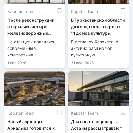
Kapster Team
Kapster Team
После реконструкции
В Туркестанской области
открылись четыре
до конца года откроют
железнодорожных
11 домов культуры
вокзала
На станциях появились
В регионах Казахстана
современные,
активно расширяют
комфортные
культурную
пространства для
инфраструктуру.
1 авг. 2026
31 июл. 2026
пассажиров.
Kapster Team
Kapster Team
Новый аэропорт
Для нового аэропорта
Аркалыка готовится к
Астаны рассматривают