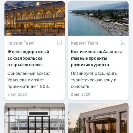
Kapster Team
Kapster Team
Железнодорожный
Как изменится Алаколь:
вокзал Уральска
главные проекты
открылся после
развития курорта
масштабной
Обновлённый вокзал
Планируют расширить
реконструкции
Уральска сможет
туристическую зону и
принимать до 1 800
обновить
пассажиров в сутки.
инфраструктуру.
3 авг. 2026
2 авг. 2026