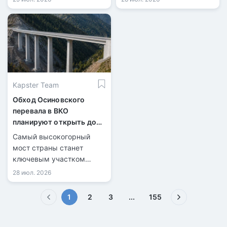
Kapster Team
Обход Осиновского
перевала в ВКО
планируют открыть до
конца 2026 года
Самый высокогорный
мост страны станет
ключевым участком
новой трассы.
28 июл. 2026
(текущая)
1
2
3
...
155