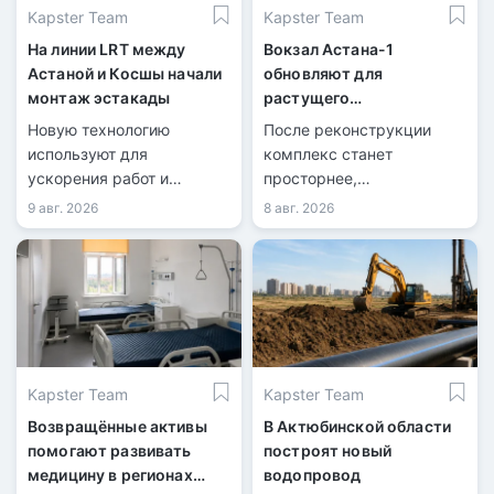
Kapster Team
Kapster Team
На линии LRT между
Вокзал Астана-1
Астаной и Косшы начали
обновляют для
монтаж эстакады
растущего
пассажиропотока
Новую технологию
После реконструкции
используют для
комплекс станет
ускорения работ и
просторнее,
сокращения перекрытий
технологичнее и
9 авг. 2026
8 авг. 2026
дорог.
доступнее.
Kapster Team
Kapster Team
Возвращённые активы
В Актюбинской области
помогают развивать
построят новый
медицину в регионах
водопровод