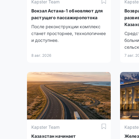
Kapster Team
Kapste
Вокзал Астана-1 обновляют для
Возвр
растущего пассажиропотока
разви
Казах
После реконструкции комплекс
станет просторнее, технологичнее
Средст
и доступнее.
больни
сельс
8 авг. 2026
7 авг. 2
Kapster Team
Kapste
Казахстан начинает
Желез