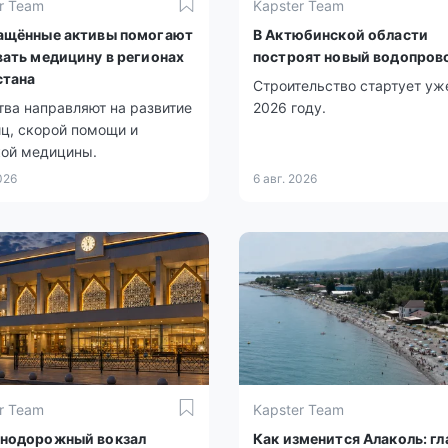
r Team
Kapster Team
ащённые активы помогают
В Актюбинской области
вать медицину в регионах
построят новый водопров
стана
Строительство стартует уж
ва направляют на развитие
2026 году.
ц, скорой помощи и
кой медицины.
026
6 авг. 2026
r Team
Kapster Team
нодорожный вокзал
Как изменится Алаколь: г