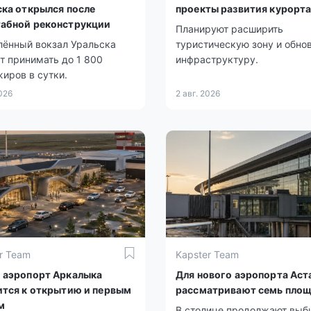
ска открылся после
проекты развития курорт
абной реконструкции
Планируют расширить
лённый вокзал Уральска
туристическую зону и обно
 принимать до 1 800
инфраструктуру.
иров в сутки.
2026
2 авг. 2026
r Team
Kapster Team
 аэропорт Аркалыка
Для нового аэропорта Аст
ится к открытию и первым
рассматривают семь пло
м
В столице продолжают выб