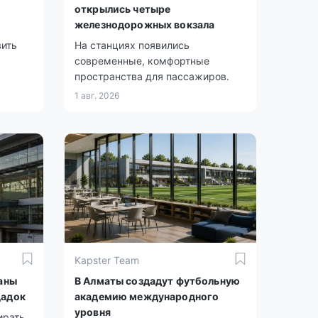
а
открылись четыре
железнодорожных вокзала
вить
На станциях появились
современные, комфортные
пространства для пассажиров.
1 авг. 2026
Kapster Team
аны
В Алматы создадут футбольную
щадок
академию международного
уровня
ирать