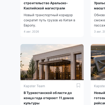
строительство Аральско-
Ураль
Каспийской магистрали
масшт
Новый транспортный коридор
Обнов
сократит путь грузов из Китая в
сможет
Европу.
пассаж
4 авг. 2026
3 авг. 
Kapster Team
Kapste
В Туркестанской области до
Новый
конца года откроют 11 домов
готов
культуры
рейса