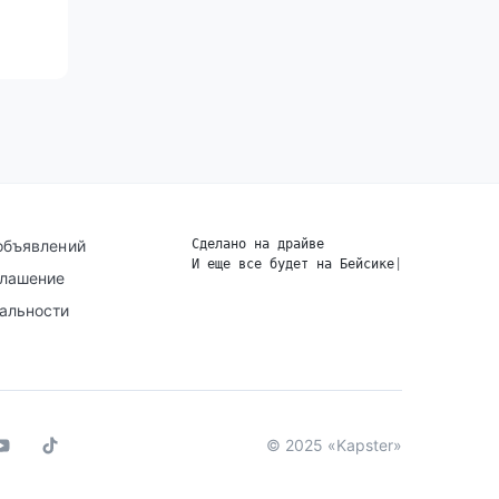
объявлений
Сделано на драйве
И еще все будет на Бейсике
|
глашение
альности
© 2025 «Kapster»