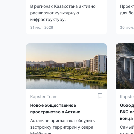
В регионах Казахстана активно
Проек
расширяют культурную
для бо
инфраструктуру.
31 июл. 2026
30 июл.
Kapster Team
Kapste
Новое общественное
Обход
пространство в Астане
ВКО п
конца
Астанчан приглашают обсудить
застройку территории у озера
Самый
Майбалык.
стран