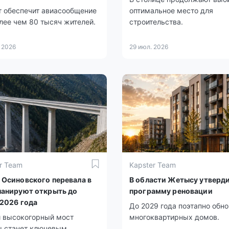
т обеспечит авиасообщение
оптимальное место для
лее чем 80 тысяч жителей.
строительства.
 2026
29 июл. 2026
r Team
Kapster Team
 Осиновского перевала в
В области Жетысу утверд
ланируют открыть до
программу реновации
 2026 года
До 2029 года поэтапно обно
 высокогорный мост
многоквартирных домов.
ы станет ключевым