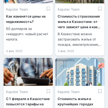
Kapster Team
Kapster Team
Как изменятся цены на
Стоимость страхования
недвижимость?
жилья в Казахстане: от
чего зависит цена и какие
60 долларов за
риски покрываются
«квадрат»: новый расчет
В Казахстане можно
налога.
застраховать жилье от
пожара, землетрясения,
кражи со взломом и
4 фев. 2025
3 фев. 2025
возможного затопления
соседями сверху, при
этом стоимость полиса
зависит от ряда факторов.
Kapster Team
Kapster Team
С 1 февраля в Казахстане
Стоимость жилья в
повысятся тарифы на
крупнейших городах