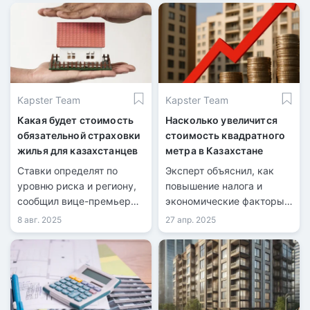
арендной платы за жилье
из государственного
фонда.
Kapster Team
Kapster Team
Какая будет стоимость
Насколько увеличится
обязательной страховки
стоимость квадратного
жилья для казахстанцев
метра в Казахстане
Ставки определят по
Эксперт объяснил, как
уровню риска и региону,
повышение налога и
сообщил вице-премьер
экономические факторы
РК Канат Бозумбаев.
повлияют на стоимость
8 авг. 2025
27 апр. 2025
квартир, аренды и
ипотеки