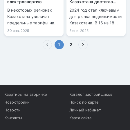
электроэнергию
Казахстана достигла
рекордных значений
В некоторых регионах
2024 год стал ключевым
Казахстана увеличат
для рынка недвижимости
предельные тарифы на
Казахстана. В 16 из 18
электроэнергию.
городов страны
30 янв. 2025
5 янв. 2025
зафиксирован рост
стоимости жилья,
(текущая)
1
2
сопровождающийся
увеличением спроса.
Квартиры на вторичке
Каталог застройщиков
Новостройки
Поиск по карте
Новости
Личный кабинет
Контакты
Карта сайта