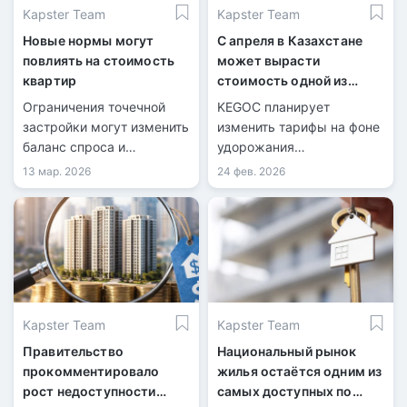
Kapster Team
Kapster Team
Новые нормы могут
С апреля в Казахстане
повлиять на стоимость
может вырасти
квартир
стоимость одной из
коммунальных услуг
Ограничения точечной
KEGOC планирует
застройки могут изменить
изменить тарифы на фоне
баланс спроса и
удорожания
предложения на рынке
электроэнергии от
13 мар. 2026
24 фев. 2026
жилья.
закупщика.
Kapster Team
Kapster Team
Правительство
Национальный рынок
прокомментировало
жилья остаётся одним из
рост недоступности
самых доступных по