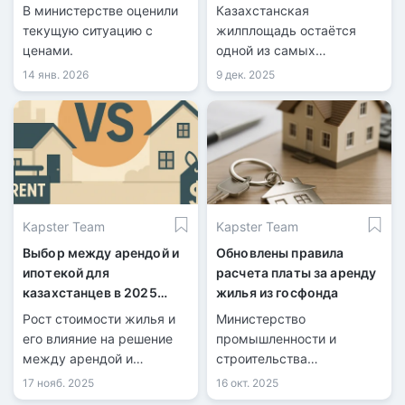
жилья
сравнению с мировым
В министерстве оценили
Казахстанская
текущую ситуацию с
жилплощадь остаётся
ценами.
одной из самых
доступных.
14 янв. 2026
9 дек. 2025
Kapster Team
Kapster Team
Выбор между арендой и
Обновлены правила
ипотекой для
расчета платы за аренду
казахстанцев в 2025
жилья из госфонда
году
Рост стоимости жилья и
Министерство
его влияние на решение
промышленности и
между арендой и
строительства
ипотекой.
скорректировало
17 нояб. 2025
16 окт. 2025
методику расчета